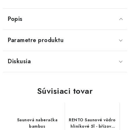
Popis
Parametre produktu
Diskusia
Súvisiaci tovar
Saunová naberačka
RENTO Saunové vědro
bambus
hliníkové 5l - břízově