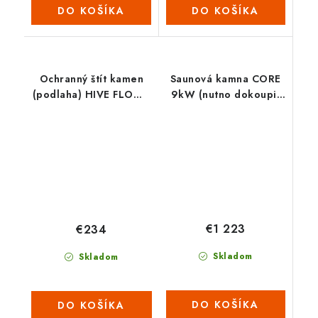
DO KOŠÍKA
DO KOŠÍKA
Ochranný štít kamen
Saunová kamna CORE
(podlaha) HIVE FLOW -
9kW (nutno dokoupit
L
ovládací panel s WIFI) -
ČERNÉ
€1 223
€234
Skladom
Skladom
DO KOŠÍKA
DO KOŠÍKA