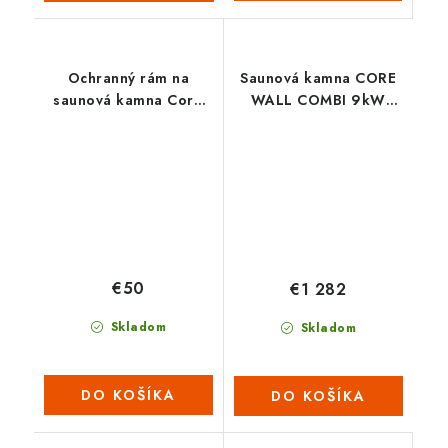
Ochranný rám na
Saunová kamna CORE
saunová kamna Core
WALL COMBI 9kW
Wall
(nutno dokoupit
ovládací panel s WIFI)
– ČERNÉ
€50
€1 282
Skladom
Skladom
DO KOŠÍKA
DO KOŠÍKA