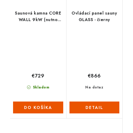
Saunová kamna CORE
Ovládací panel sauny
WALL 9kW (nutno
GLASS - čierny
dokoupit ovládací
panel s WIFI) – ČERNÉ
€729
€866
Skladom
Na dotaz
DO KOŠÍKA
DETAIL