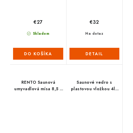
€27
€32
Skladom
Na dotaz
DO KOŠÍKA
DETAIL
RENTO Saunová
Saunové vedro s
umyvadlová mísa 8,5 L
plastovou vložkou 4l -
- antracit
Čierne