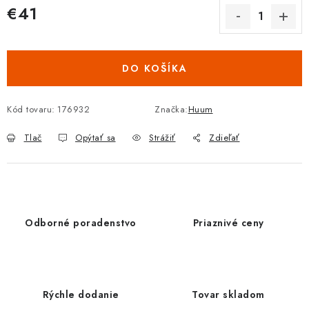
€41
Jednotková cena:
DO KOŠÍKA
Kód tovaru:
176932
Značka:
Huum
Tlač
Opýtať sa
Strážiť
Zdieľať
Odborné poradenstvo
Priaznivé ceny
Rýchle dodanie
Tovar skladom