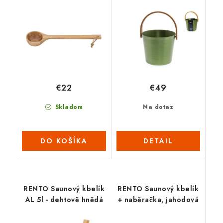
zelená
€22
€49
Skladom
Na dotaz
DO KOŠÍKA
DETAIL
RENTO Saunový kbelík
RENTO Saunový kbelík
AL 5l - dehtově hnědá
+ naběračka, jahodová