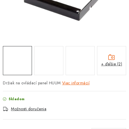
PROTIZÁPLAVOVÉ A HASIACE ZARIADENIA
OBCHODNÉ PODMIENKY
KONTAKTY
ZNAČKY
Obchodné podmienky
Odstúpenie od zmluvy
+ ďalšie (2)
Reklamačný poriadok
Podmienky ochrany osobných údajov
Spôsob dopravy a platby
Vernostný program
Držiak na ovládací panel HUUM
Viac informácií
Moja objednávka
Skladom
Možnosti doručenia