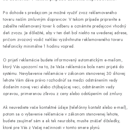
Po dohode s predajcom je možné využiť zvoz reklamovaného
tovaru naším zmluvným dopravcov. V takom prípade pripravíte a
zabalíte reklamovaný tovar k odberu a oznámite predajcovi vhodný
deň zvozu. Je dôležité, aby v ten deň bol niekto na uvedenej adrese,
pričom zvozový vodič nahlási vyzdvihnutie reklamovaného tovaru
telefonicky minimálne 1 hodinu vopred.
O prijatí reklamácie budete informovaný automatickým e-mailom,
ktorý Vás upozorní na to, že Vaša reklamácia bola nami prijatá do
systému. Nevybavenie reklamácie v zákonom stanovenej 30 dňovej
lehote Vám dáva právo rozhodnúť sa medzi odstránením vady
dodaním novej veci alebo chýbajúcej veci, odstránením vady
opravou, primeranou zľavou z ceny alebo odstúpením od zmluvy.
Ak neuvediete vaše kontaktné údaje (telefónny kontakt alebo e-mail),
potom sa o vybavenie reklamácie v zákonom stanovenej lehote,
budete zaujímať sám a ak tak neurobíte, musíte znášať dôsledky,
ktoré pre Vás z Vašej nečinnosti v tomto smere plynú.