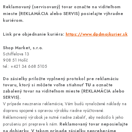
Reklamovaný (servisovaný) tovar označte na viditeľnom
mieste (REKLAMÁCIA alebo SERVIS)
posielajte výhradne
kuriérom.
Link pre objednanie kuriéra:
https://www.dpdmojkurier.sk
Shop Market, s.r.o.
Schiffelova 13
908 51 Holíč
tel.: +421 34 668 5105
Do zásielky priložte vyplnený protokol pre reklamáciu
tovaru, ktorý si môžete voľne stiahnuť
TU
a
označte
zabalený tovar na viditeľnom mieste (REKLAMÁCIA alebo
SERVIS).
V prípade neuznania reklamácie, Vám budú vynaložené náklady na
dopravu spojené s opravou výrobku riadne vyúčtované.
Reklamovaný výrobok je nutné riadne zabaliť, aby nedošlo k jeho
porušeniu pri preprave k nám.
Reklamovaný tovar neposielajte
na dobierku
.
V takom prípade zásielku nepreberáme
.