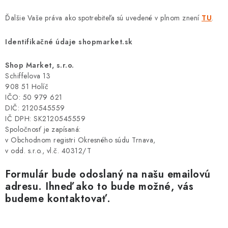
Ďalšie Vaše práva ako spotrebiteľa sú uvedené v plnom znení
TU
.
Identifikačné údaje shopmarket.sk
Shop Market, s.r.o.
Schiffelova 13
908 51 Holíč
IČO: 50 979 621
DIČ: 2120545559
IČ DPH: SK2120545559
Spoločnosť je zapísaná:
v Obchodnom registri Okresného súdu Trnava,
v odd. s.r.o., vl.č. 40312/T
Formulár bude odoslaný na našu emailovú
adresu.
Ihneď ako to bude možné, vás
budeme kontaktovať.