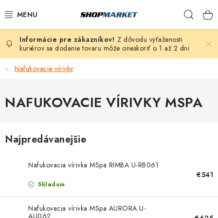
Prejsť
Hľad
na
obsah
Z dôvodu vyťaženosti
VÍRIVÉ VANE
kuriérov sa dodanie tovaru môže oneskoriť o 1 až 2 dni
SAUNY
Nafukovacie vírivky
BAZÉNY
NAFUKOVACIE VÍRIVKY MSPA
NAFUKOVACIE VÍRIVKY
Najpredávanejšie
ZDRAVIE
Nafukovacia vírivka MSpa RIMBA U-RB061
ZÁHRADA
€541
Skladom
DEZINFEKCIA A ČISTENIE
Nafukovacia vírivka MSpa AURORA U-
AU062
€625