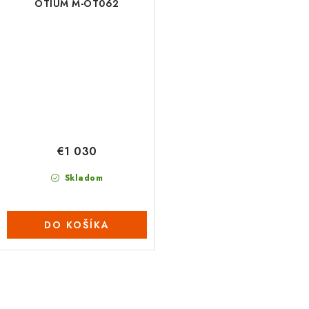
OTIUM M-OT062
€1 030
Skladom
DO KOŠÍKA
O