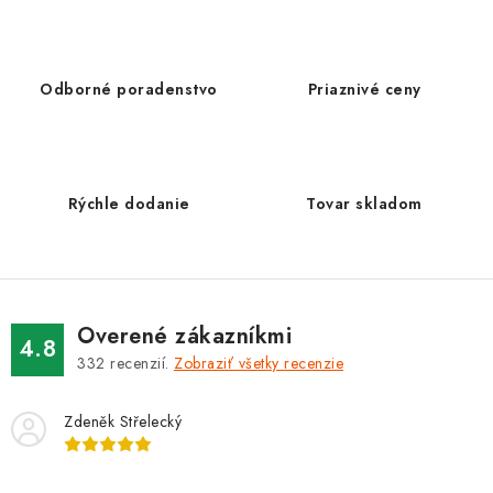
v
l
á
d
Odborné poradenstvo
Priaznivé ceny
a
c
i
e
Rýchle dodanie
Tovar skladom
p
r
v
k
Overené zákazníkmi
y
4.8
332
recenzií.
Zobraziť všetky recenzie
v
ý
Zdeněk Střelecký
p
i
s