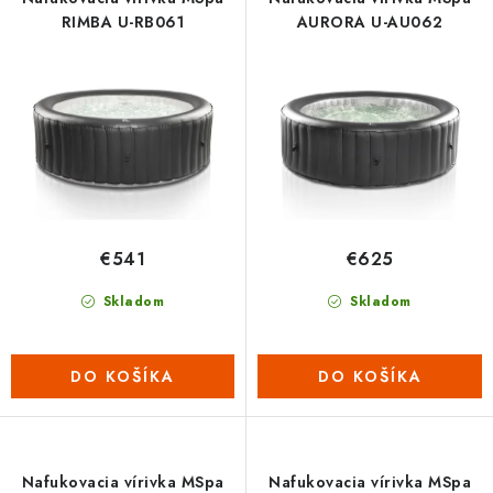
o
p
RIMBA U-RB061
AURORA U-AU062
d
r
u
o
k
d
t
u
o
k
v
t
o
€541
€625
v
Skladom
Skladom
DO KOŠÍKA
DO KOŠÍKA
Nafukovacia vírivka MSpa
Nafukovacia vírivka MSpa