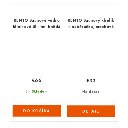
RENTO Saunové vědro
RENTO Saunový kbelík
hliníkové 5l - tm. hnědá
+ naběračka, mechová
€66
€33
Skladom
Na dotaz
DO KOŠÍKA
DETAIL