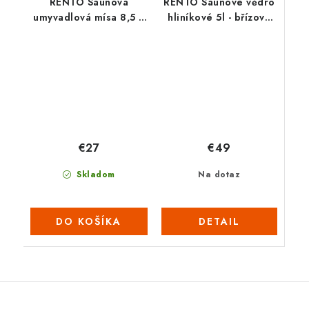
RENTO Saunová
RENTO Saunové vědro
umyvadlová mísa 8,5 L
hliníkové 5l - břízově
- bílá
zelená
€49
€27
Na dotaz
Skladom
DETAIL
DO KOŠÍKA