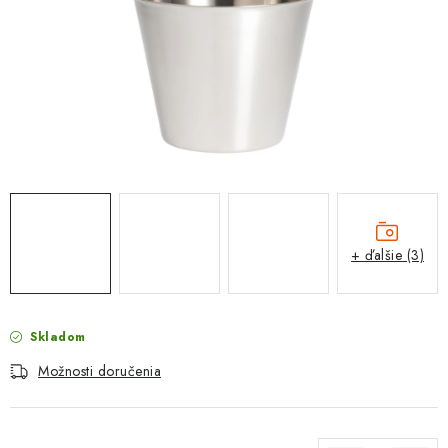
PROTIZÁPLAVOVÉ A HASIACE ZARIADENIA
OBCHODNÉ PODMIENKY
KONTAKTY
ZNAČKY
Obchodné podmienky
Odstúpenie od zmluvy
Reklamačný poriadok
Podmienky ochrany osobných údajov
+ ďalšie (3)
Spôsob dopravy a platby
Vernostný program
Moja objednávka
Skladom
Možnosti doručenia