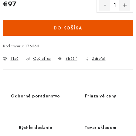
€97
Jednotková cena:
DO KOŠÍKA
Kód tovaru:
176363
Tlač
Opýtať sa
Strážiť
Zdieľať
Odborné poradenstvo
Priaznivé ceny
Rýchle dodanie
Tovar skladom