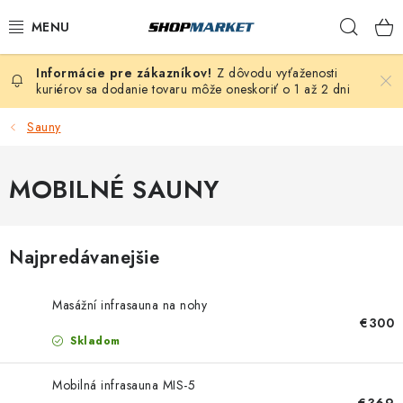
Prejsť
Hľad
na
obsah
Z dôvodu vyťaženosti
VÍRIVÉ VANE
kuriérov sa dodanie tovaru môže oneskoriť o 1 až 2 dni
SAUNY
Sauny
BAZÉNY
MOBILNÉ SAUNY
NAFUKOVACIE VÍRIVKY
Najpredávanejšie
ZDRAVIE
Masážní infrasauna na nohy
ZÁHRADA
€300
Skladom
DEZINFEKCIA A ČISTENIE
Mobilná infrasauna MIS-5
€369