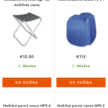
o
p
mobilnej sauny
d
r
u
o
k
d
t
u
o
k
v
t
o
€15,50
€115
v
Skladom
Skladom
DO KOŠÍKA
DO KOŠÍKA
Mobilná parná sauna MPS-4
Mobilná parná sauna MPS-2