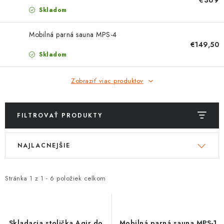
PROTIZÁPLAVOVÉ A HASIACE ZARIADENIA
Skladom
OBCHODNÉ PODMIENKY
Mobilná parná sauna MPS-4
€149,50
KONTAKTY
Skladom
ZNAČKY
Zobraziť viac produktov
Obchodné podmienky
Odstúpenie od zmluvy
FILTROVAŤ PRODUKTY
Reklamačný poriadok
Podmienky ochrany osobných údajov
V
R
Spôsob dopravy a platby
Vernostný program
NAJLACNEJŠIE
ý
a
Moja objednávka
p
d
i
e
Stránka
1
z
1
-
6
položiek celkom
s
n
p
i
r
e
Skladacia stolička Agir do
Mobilná parná sauna MPS-1