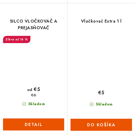
SILCO VLOČKOVAČ A
Vločkovač Extra 1 l
PREJASŇOVAČ
až 16 %
€5
od
€5
€6
Skladom
Skladom
DETAIL
DO KOŠÍKA