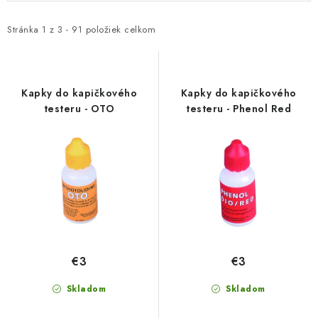
p
d
i
e
Stránka
1
z
3
-
91
položiek celkom
s
n
p
i
r
e
Kapky do kapičkového
Kapky do kapičkového
o
p
testeru - OTO
testeru - Phenol Red
d
r
u
o
k
d
t
u
o
k
v
t
o
€3
€3
v
Skladom
Skladom