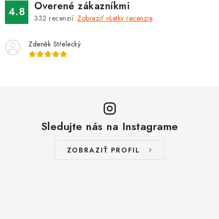
s
Overené zákazníkmi
4.8
u
332
recenzií.
Zobraziť všetky recenzie
Zdeněk Střelecký
Sledujte nás na Instagrame
ZOBRAZIŤ PROFIL