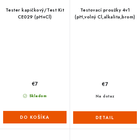
Tester kapičkový/Test Kit
Testovací proužky 4v1
CE029 (pH+Cl)
(pH,volný Cl,alkalita,brom)
€7
€7
Skladom
Na dotaz
DO KOŠÍKA
DETAIL