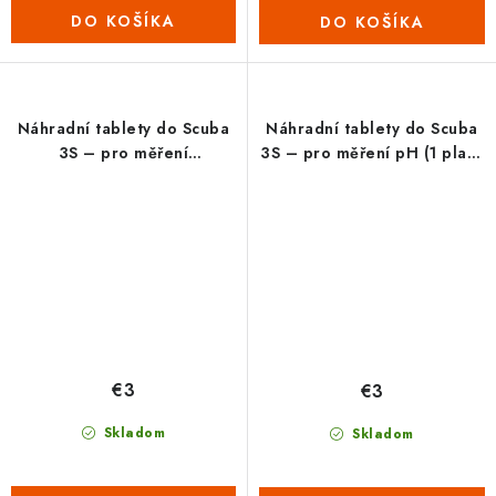
DO KOŠÍKA
DO KOŠÍKA
Náhradní tablety do Scuba
Náhradní tablety do Scuba
3S – pro měření
3S – pro měření pH (1 plato
koncentrace aktivního
= 10 tabletek)
kyslíku (1 plato = 10
tabletek)
€3
€3
Skladom
Skladom