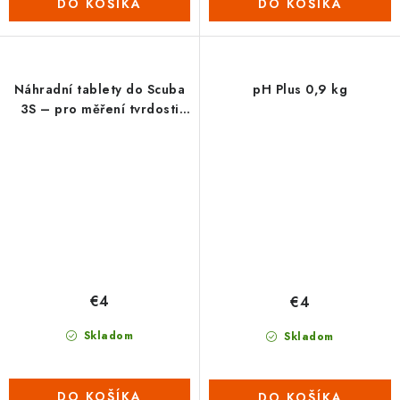
DO KOŠÍKA
DO KOŠÍKA
Náhradní tablety do Scuba
pH Plus 0,9 kg
3S – pro měření tvrdosti
vody (1 plato No.1 LR +1
plato No. 2 LR)
€4
€4
Skladom
Skladom
DO KOŠÍKA
DO KOŠÍKA