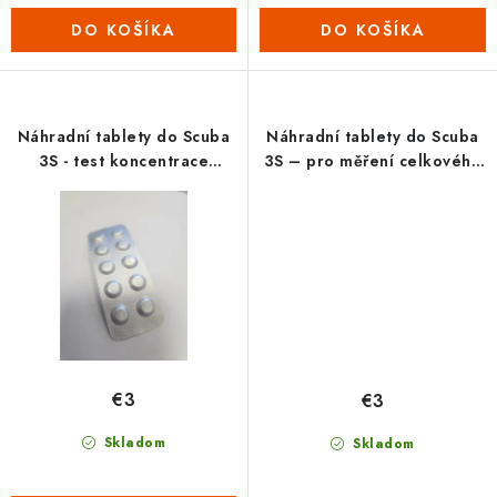
DO KOŠÍKA
DO KOŠÍKA
Náhradní tablety do Scuba
Náhradní tablety do Scuba
3S - test koncentrace
3S – pro měření celkového
kyseliny kyanurové (1 plato
chloru DPD č. 3 (1 plato = 10
= 10 tabletek)
tabletek)
€3
€3
Skladom
Skladom