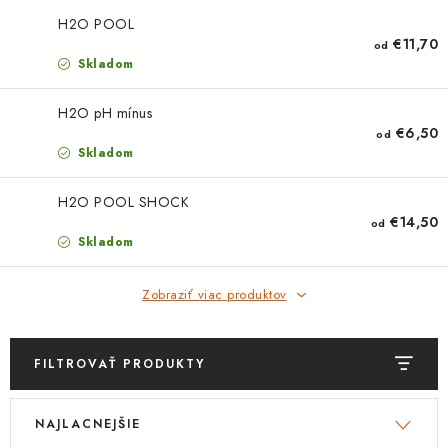
PROTIZÁPLAVOVÉ A HASIACE ZARIADENIA
H2O POOL
€11,70
od
OBCHODNÉ PODMIENKY
Skladom
KONTAKTY
H2O pH mínus
€6,50
od
Skladom
ZNAČKY
H2O POOL SHOCK
Obchodné podmienky
Odstúpenie od zmluvy
€14,50
od
Skladom
Reklamačný poriadok
Podmienky ochrany osobných údajov
Spôsob dopravy a platby
Vernostný program
Zobraziť viac produktov
Moja objednávka
FILTROVAŤ PRODUKTY
V
R
NAJLACNEJŠIE
ý
a