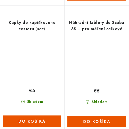
Kapky do kapičkového
Náhradní tablety do Scuba
testeru (set)
3S – pro měření celkové
alkality Alka-M-
Photometer(1 plato = 10
tabletek)
€5
€5
Skladom
Skladom
DO KOŠÍKA
DO KOŠÍKA