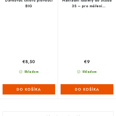
Dávkovač chloru plovoucí
Náhradní tablety do Scuba
BIG
3S – pro měření
koncentrace mědi (1 plato =
10 tabletek)
€8,50
€9
Skladom
Skladom
DO KOŠÍKA
DO KOŠÍKA
O