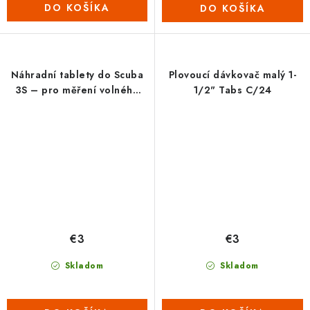
DO KOŠÍKA
DO KOŠÍKA
Náhradní tablety do Scuba
Plovoucí dávkovač malý 1-
3S – pro měření volného
1/2" Tabs C/24
chloru DPD č. 1 (1 plato = 10
tabletek)
€3
€3
Skladom
Skladom