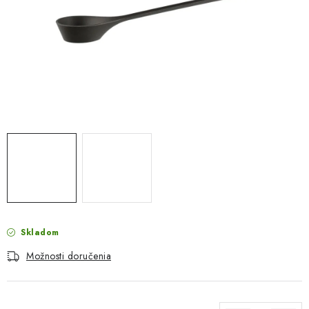
PROTIZÁPLAVOVÉ A HASIACE ZARIADENIA
OBCHODNÉ PODMIENKY
KONTAKTY
ZNAČKY
Obchodné podmienky
Odstúpenie od zmluvy
Reklamačný poriadok
Podmienky ochrany osobných údajov
Spôsob dopravy a platby
Vernostný program
Moja objednávka
Skladom
Možnosti doručenia