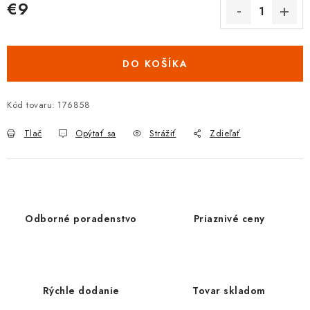
€9
Jednotková cena:
DO KOŠÍKA
Kód tovaru:
176858
Tlač
Opýtať sa
Strážiť
Zdieľať
Odborné poradenstvo
Priaznivé ceny
Rýchle dodanie
Tovar skladom