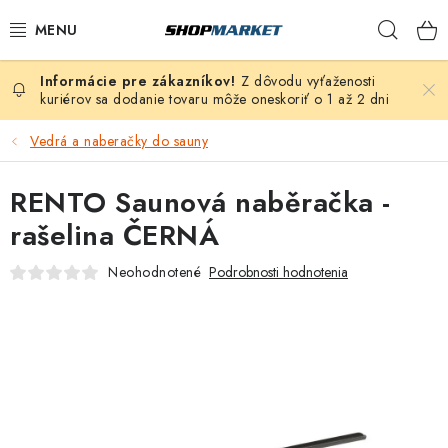
Prejsť
Hľad
na
obsah
Z dôvodu vyťaženosti
VÍRIVÉ VANE
kuriérov sa dodanie tovaru môže oneskoriť o 1 až 2 dni
SAUNY
Vedrá a naberačky do sauny
BAZÉNY
RENTO Saunová naběračka -
rašelina ČERNÁ
NAFUKOVACIE VÍRIVKY
Neohodnotené
Podrobnosti hodnotenia
ZDRAVIE
ZÁHRADA
DEZINFEKCIA A ČISTENIE