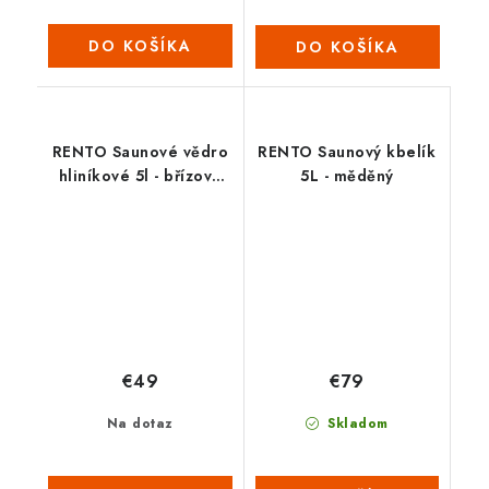
DO KOŠÍKA
DO KOŠÍKA
RENTO Saunové vědro
RENTO Saunový kbelík
hliníkové 5l - břízově
5L - měděný
zelená
€49
€79
Na dotaz
Skladom