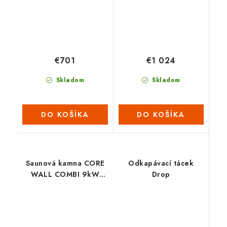
€701
€1 024
Skladom
Skladom
DO KOŠÍKA
DO KOŠÍKA
Saunová kamna CORE
Odkapávací tácek
WALL COMBI 9kW
Drop
(nutno dokoupit
ovládací panel s WIFI)
– ČERNÉ