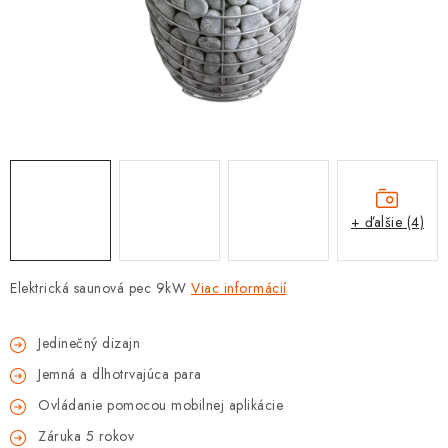
PROTIZÁPLAVOVÉ A HASIACE ZARIADENIA
OBCHODNÉ PODMIENKY
KONTAKTY
ZNAČKY
Obchodné podmienky
Odstúpenie od zmluvy
+ ďalšie (4)
Reklamačný poriadok
Podmienky ochrany osobných údajov
Spôsob dopravy a platby
Vernostný program
Elektrická saunová pec 9kW
Viac informácií
Moja objednávka
Jedinečný dizajn
Jemná a dlhotrvajúca para
Ovládanie pomocou mobilnej aplikácie
Záruka 5 rokov