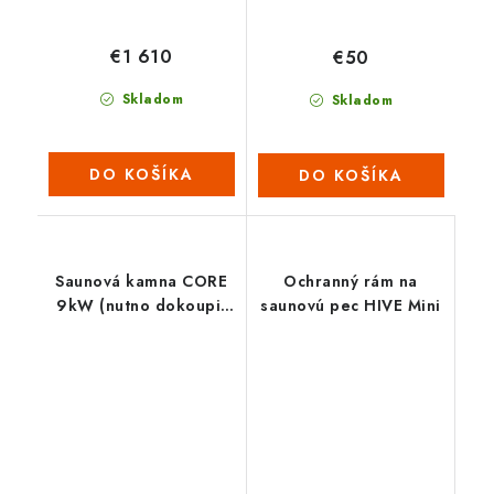
€1 610
€50
Skladom
Skladom
DO KOŠÍKA
DO KOŠÍKA
Saunová kamna CORE
Ochranný rám na
9kW (nutno dokoupit
saunovú pec HIVE Mini
ovládací panel s WIFI) -
ČERNÉ