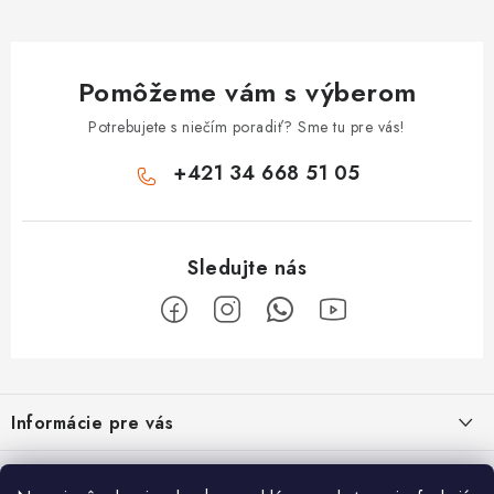
Pomôžeme vám s výberom
Potrebujete s niečím poradiť? Sme tu pre vás!
+421 34 668 51 05
Z
á
Informácie pre vás
p
ä
Obchodné podmienky
O nás