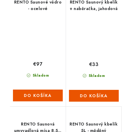
RENTO Saunové vědro
RENTO Saunový kbelík
- ocelové
+ naběračka, jahodová
€97
€33
Skladom
Skladom
DO KOŠÍKA
DO KOŠÍKA
RENTO Saunová
RENTO Saunový kbelík
umyvadlová mísa 8,5 L
5L - měděný