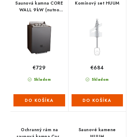
Saunová kamna CORE
Komínový set HUUM
WALL 9kW (nutno
dokoupit ovládací
panel s WIFI) – ČERNÉ
€729
€684
Skladom
Skladom
DO KOŠÍKA
DO KOŠÍKA
Ochranný rám na
Saunové kamene
saunová kamna Core
HUUM