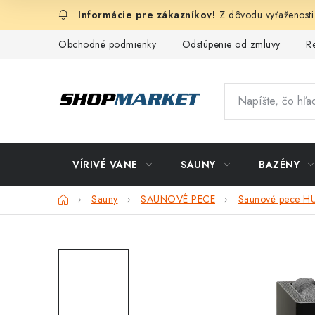
Prejsť
Z dôvodu vyťaženosti
na
obsah
Obchodné podmienky
Odstúpenie od zmluvy
R
VÍRIVÉ VANE
SAUNY
BAZÉNY
Domov
Sauny
SAUNOVÉ PECE
Saunové pece 