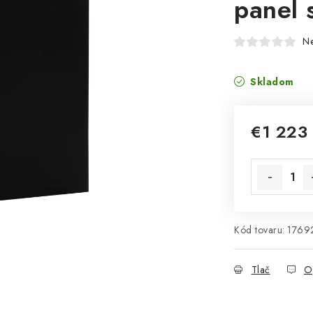
panel 
N
Skladom
€1 223
Jednotková 
Kód tovaru:
1769
Tlač
O