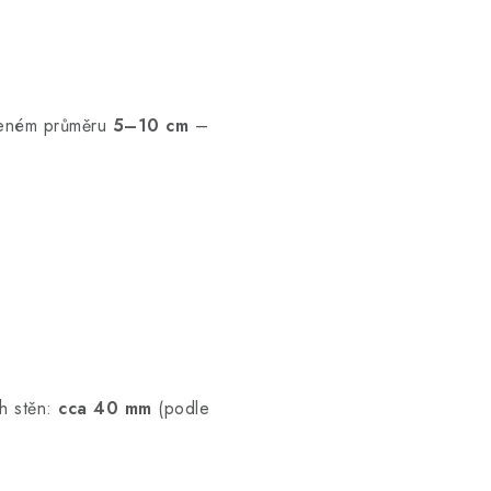
eném průměru
5–10 cm
–
h stěn:
cca 40 mm
(podle