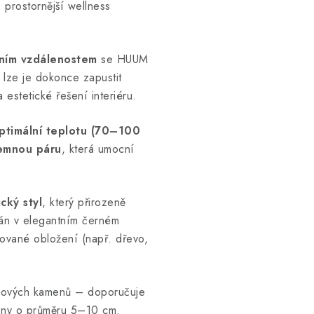
prostornější wellness
ním vzdálenostem
se HUUM
 lze je dokonce zapustit
estetické řešení interiéru.
optimální teplotu (70–100
jemnou páru
, která umocní
ický styl
, který přirozeně
án v elegantním černém
ované obložení (např. dřevo,
unových kamenů – doporučuje
eny o průměru 5–10 cm.