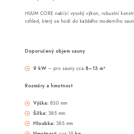
HUUM CORE nabízí vysoký výkon, robustní konstru
vzhled, který se hodí do každého moderního saun
Doporučený objem sauny
9 kW
– pro sauny cca
8–13 m³
Rozměry a hmotnost
Výška:
830 mm
Šířka:
385 mm
Hloubka:
385 mm
Hmotnost:
cca 19
kg