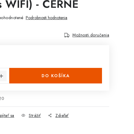
s WIFI) - ČERNÉ
eohodnotené
Podrobnosti hodnotenia
Možnosti doručenia
cena:
DO KOŠÍKA
20
pýtať sa
Strážiť
Zdieľať