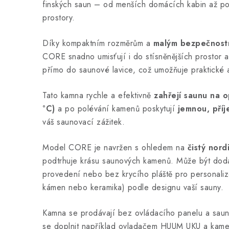
finských saun – od menších domácích kabin až po 
prostory.
Díky kompaktním rozměrům a
malým bezpečnost
CORE snadno umisťují i do stísněnějších prostor a
přímo do saunové lavice, což umožňuje praktické a 
Tato kamna rychle a efektivně
zahřejí saunu na 
°C)
a po polévání kamenů poskytují
jemnou, pří
váš saunovací zážitek.
Model CORE je navržen s ohledem na
čistý nord
podtrhuje krásu saunových kamenů. Může být dod
provedení nebo bez krycího pláště pro personaliz
kámen nebo keramika) podle designu vaší sauny.
Kamna se prodávají bez ovládacího panelu a sa
se doplnit například ovladačem HUUM UKU a kam