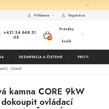
ôsob dopravy a platby
Vernostný program
Moja objednávka
Prihlásenie
Registrácia
Prázdny
+421 34 668 51
05
NÁKUPNÝ
košík
KOŠÍK
DA
DEZINFEKCIA A ČISTENIE
PROTIZÁPLAVOVÉ
WIFI) - ČERNÉ
vá kamna CORE 9kW
 dokoupit ovládací