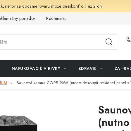
 kuriérov sa dodanie tovaru môže oneskoriť o 1 až 2 dni
eklamačný poriadok
Podmienky ochrany osobných údajov
Sp
NAFUKOVACIE VÍRIVKY
ZDRAVIE
ZÁHRA
HUUM
Saunová kamna CORE 9kW (nutno dokoupit ovládací panel s 
Sauno
(nutno