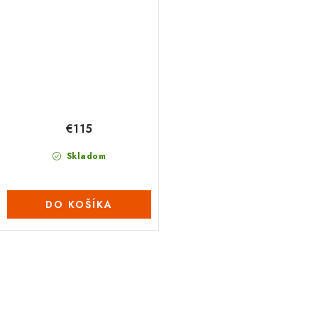
€115
Skladom
DO KOŠÍKA
O
v
l