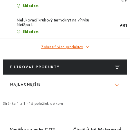
PROTIZÁPLAVOVÉ A HASIACE ZARIADENIA
Skladom
OBCHODNÉ PODMIENKY
Nafukovací kruhový termokryt na vírivku
NetSpa L
€51
KONTAKTY
Skladom
ZNAČKY
Zobraziť viac produktov
Obchodné podmienky
Odstúpenie od zmluvy
FILTROVAŤ PRODUKTY
Reklamačný poriadok
Podmienky ochrany osobných údajov
V
R
Spôsob dopravy a platby
Vernostný program
NAJLACNEJŠIE
ý
a
Moja objednávka
p
d
i
e
Stránka
1
z
1
-
15
položiek celkom
s
n
p
i
r
e
Vanička na nohy C/12
Čistič filtrů Waterwand