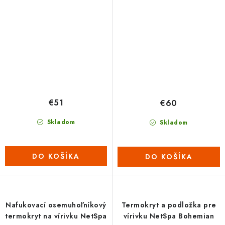
Bohemian (135x135)
XL
€51
€60
Skladom
Skladom
DO KOŠÍKA
DO KOŠÍKA
Nafukovací osemuhoľníkový
Termokryt a podložka pre
termokryt na vírivku NetSpa
vírivku NetSpa Bohemian