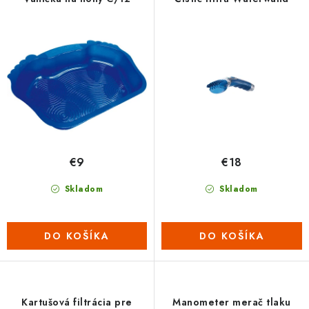
o
p
d
r
u
o
k
d
t
u
o
k
v
t
o
€9
€18
v
Skladom
Skladom
DO KOŠÍKA
DO KOŠÍKA
Kartušová filtrácia pre
Manometer merač tlaku