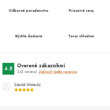
á
d
Odborné poradenstvo
Priaznivé ceny
a
c
i
e
Rýchle dodanie
Tovar skladom
p
r
v
k
Overené zákazníkmi
y
4.8
332
recenzií.
Zobraziť všetky recenzie
v
ý
Zdeněk Střelecký
p
i
s
u