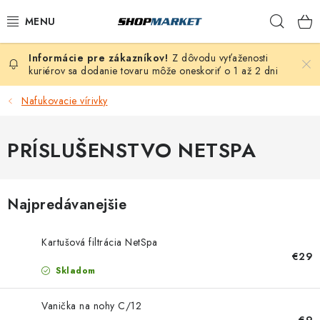
Prejsť
Hľad
na
obsah
Z dôvodu vyťaženosti
VÍRIVÉ VANE
kuriérov sa dodanie tovaru môže oneskoriť o 1 až 2 dni
SAUNY
Nafukovacie vírivky
BAZÉNY
PRÍSLUŠENSTVO NETSPA
NAFUKOVACIE VÍRIVKY
Najpredávanejšie
ZDRAVIE
Kartušová filtrácia NetSpa
ZÁHRADA
€29
Skladom
DEZINFEKCIA A ČISTENIE
Vanička na nohy C/12
€9