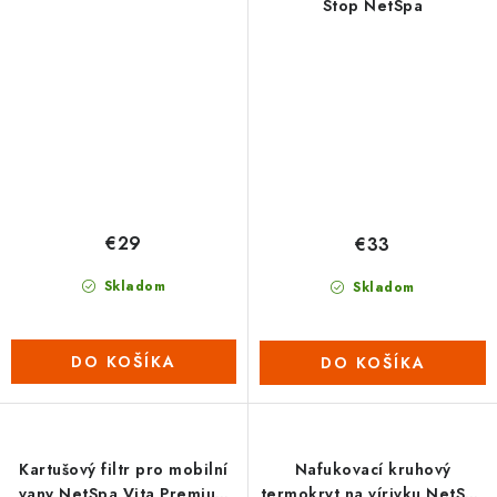
Stop NetSpa
€29
€33
Skladom
Skladom
DO KOŠÍKA
DO KOŠÍKA
Kartušový filtr pro mobilní
Nafukovací kruhový
vany NetSpa Vita Premium
termokryt na vírivku NetSpa