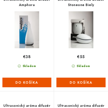
o
p
Amphora
Stoneone Biely
d
r
u
o
k
d
t
u
o
k
v
t
o
€38
€55
v
Skladom
Skladom
DO KOŠÍKA
DO KOŠÍKA
Ultrasonický aróma difuzér
Ultrasonický aróma difuzér