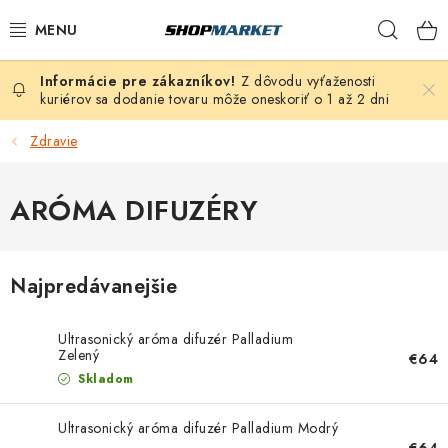
Prejsť
Hľad
na
obsah
Z dôvodu vyťaženosti
VÍRIVÉ VANE
kuriérov sa dodanie tovaru môže oneskoriť o 1 až 2 dni
SAUNY
Zdravie
BAZÉNY
ARÓMA DIFUZÉRY
NAFUKOVACIE VÍRIVKY
Najpredávanejšie
ZDRAVIE
Ultrasonický aróma difuzér Palladium
ZÁHRADA
Zelený
€64
Skladom
DEZINFEKCIA A ČISTENIE
Ultrasonický aróma difuzér Palladium Modrý
€64