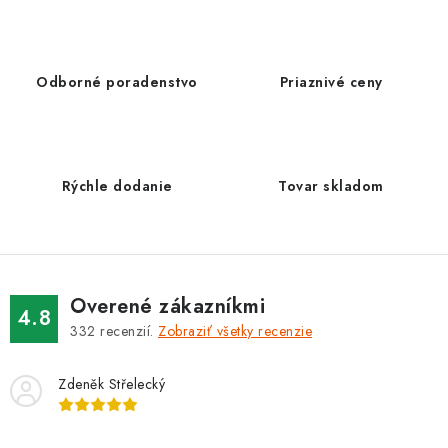
v
l
á
d
Odborné poradenstvo
Priaznivé ceny
a
c
i
e
Rýchle dodanie
Tovar skladom
p
r
v
k
Overené zákazníkmi
y
4.8
332
recenzií.
Zobraziť všetky recenzie
v
ý
Zdeněk Střelecký
p
i
s