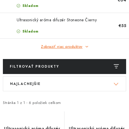
PROTIZÁPLAVOVÉ A HASIACE ZARIADENIA
Skladom
OBCHODNÉ PODMIENKY
Ultrasonický aróma difuzér Stoneone Čierny
€55
KONTAKTY
Skladom
ZNAČKY
Zobraziť viac produktov
Obchodné podmienky
Odstúpenie od zmluvy
FILTROVAŤ PRODUKTY
Reklamačný poriadok
Podmienky ochrany osobných údajov
V
R
Spôsob dopravy a platby
Vernostný program
NAJLACNEJŠIE
ý
a
Moja objednávka
p
d
i
e
Stránka
1
z
1
-
6
položiek celkom
s
n
p
i
r
e
Ultrasonický aróma difuzér
Ultrasonický aróma difuzér