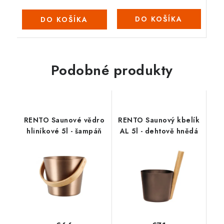
DO KOŠÍKA
DO KOŠÍKA
Podobné produkty
RENTO Saunové vědro
RENTO Saunový kbelík
hliníkové 5l - šampáň
AL 5l - dehtově hnědá