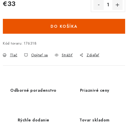
€33
Jednotková cena:
DO KOŠÍKA
Kód tovaru:
176318
Tlač
Opýtať sa
Strážiť
Zdieľať
Odborné poradenstvo
Priaznivé ceny
Rýchle dodanie
Tovar skladom