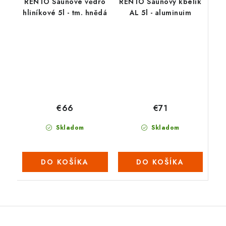
RENTO Saunové vědro
RENTO Saunový kbelík
hliníkové 5l - tm. hnědá
AL 5l - aluminuim
€71
€66
Skladom
Skladom
DO KOŠÍKA
DO KOŠÍKA