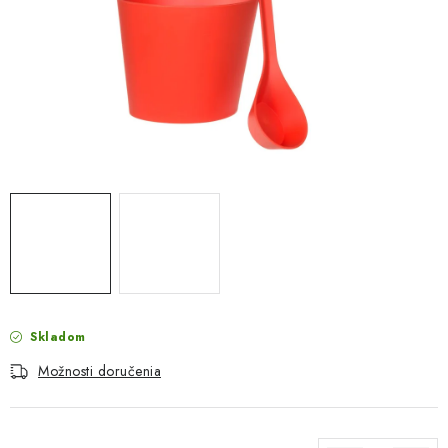
PROTIZÁPLAVOVÉ A HASIACE ZARIADENIA
OBCHODNÉ PODMIENKY
KONTAKTY
ZNAČKY
Obchodné podmienky
Odstúpenie od zmluvy
Reklamačný poriadok
Podmienky ochrany osobných údajov
Spôsob dopravy a platby
Vernostný program
Moja objednávka
Skladom
Možnosti doručenia