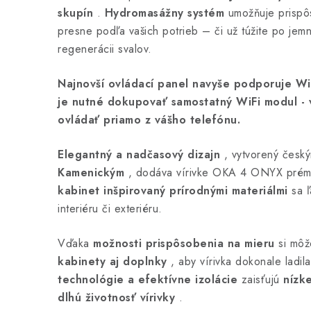
skupín
.
Hydromasážny systém
umožňuje prispô
presne podľa vašich potrieb – či už túžite po jem
regenerácii svalov.
Najnovší ovládací panel navyše podporuje WiF
je nutné dokupovať samostatný WiFi modul -
ovládať priamo z vášho telefónu.
Elegantný a nadčasový dizajn
, vytvorený česk
Kamenickým
, dodáva vírivke OKA 4 ONYX prémi
kabinet inšpirovaný prírodnými materiálmi
sa 
interiéru či exteriéru.
Vďaka
možnosti prispôsobenia na mieru
si môž
kabinety aj doplnky
, aby vírivka dokonale ladila
technológie a efektívne izolácie
zaisťujú
nízk
dlhú životnosť vírivky
.