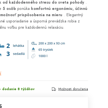
k od každodenného stresu do sveta pohody
.
re
5 osôb
ponúka
komfortnú ergonómiu, účinnú
možnosť prispôsobenia na mieru
. Elegantný
anné usporiadanie a úsporná prevádzka robia z
deálnu voľbu pre každodennú relaxáciu.
í
- dodanie 8 týždňov
Možnosti doručenia
5