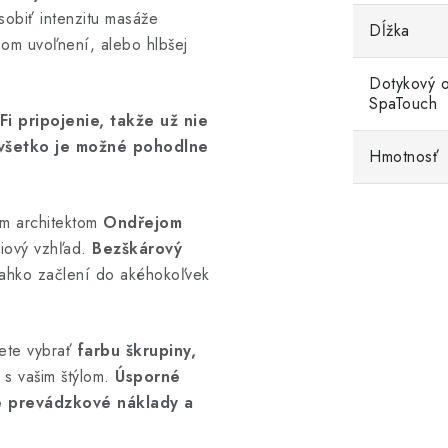
sobiť intenzitu masáže
Dĺžka
nom uvoľnení, alebo hlbšej
Dotykový o
SpaTouch
i pripojenie, takže už nie
 všetko je možné pohodlne
Hmotnosť
ým architektom
Ondřejom
ový vzhľad.
Bezškárový
ľahko začlení do akéhokoľvek
ete vybrať
farbu škrupiny,
 s vašim štýlom.
Úsporné
e prevádzkové náklady a