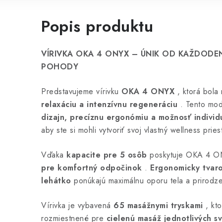
Popis produktu
VÍRIVKA OKA 4 ONYX – ÚNIK OD KAŽDODE
POHODY
Predstavujeme vírivku
OKA 4 ONYX
, ktorá bola
relaxáciu a intenzívnu regeneráciu
. Tento mod
dizajn, precíznu ergonómiu a možnosť indivi
aby ste si mohli vytvoriť svoj vlastný wellness pries
Vďaka
kapacite pre 5 osôb
poskytuje OKA 4 
pre komfortný odpočinok
.
Ergonomicky tvar
lehátko
ponúkajú maximálnu oporu tela a prirodz
Vírivka je vybavená
65 masážnymi tryskami
, kt
rozmiestnené pre
cielenú masáž jednotlivých s