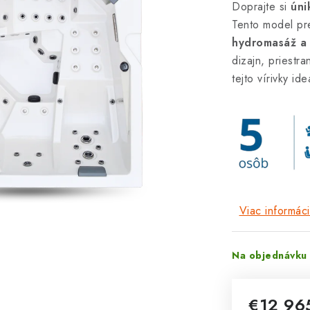
Doprajte si
úni
Tento model p
hydromasáž a 
dizajn, priestr
tejto vírivky i
Viac informáci
Na objednávku 
€12 96