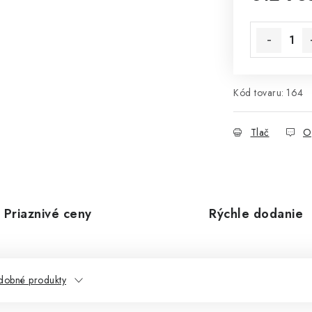
Jednotková 
Kód tovaru:
164
Tlač
O
Priaznivé ceny
Rýchle dodanie
dobné produkty