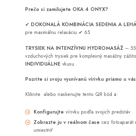
Prečo si zamilujete OKA 4 ONYX?
✔
DOKONALÁ KOMBINÁCIA SEDENIA A LEH
pre
maximálnu
relaxáciu.✔
65
TRYSIEK NA INTENZÍVNU HYDROMASÁŽ
– 55
vzduchových
trysiek
pre komplexný masážny zážit
INDIVIDUÁLNE
vkusu
.
Pozrite si svoju vysnívanú vírivku priamo u vá
Kliknite alebo naskenujte tento QR kód a:
Konfigurujte
vírivku podľa svojich predstáv
Zobrazte ju v reálnom čase
cez fotoaparát n
umiestniť