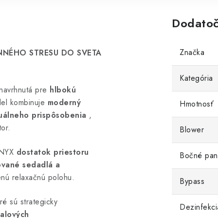
Dodatoč
Značka
NNÉHO STRESU DO SVETA
Kategória
 navrhnutá pre
hlbokú
el kombinuje
moderný
Hmotnosť
duálneho prispôsobenia
,
tor.
Blower
ONYX
dostatok priestoru
Bočné pan
ované sedadlá a
enú relaxačnú polohu.
Bypass
oré sú strategicky
Dezinfekc
valových