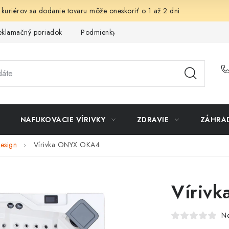
 kuriérov sa dodanie tovaru môže oneskoriť o 1 až 2 dni
eklamačný poriadok
Podmienky ochrany osobných údajov
Sp
NAFUKOVACIE VÍRIVKY
ZDRAVIE
ZÁHRA
esign
Vírivka ONYX OKA4
Víriv
N