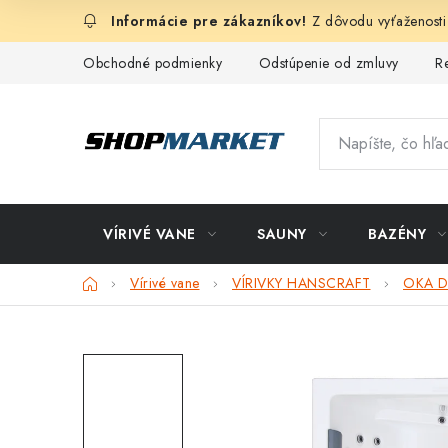
Prejsť
Z dôvodu vyťaženosti
na
obsah
Obchodné podmienky
Odstúpenie od zmluvy
R
VÍRIVÉ VANE
SAUNY
BAZÉNY
Domov
Vírivé vane
VÍRIVKY HANSCRAFT
OKA D