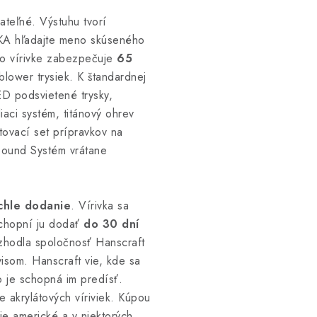
vateľné. Výstuhu tvorí
OKA hľadajte meno skúseného
o vírivke zabezpečuje
65
lower trysiek. K štandardnej
ED podsvietené trysky,
iaci systém, titánový ohrev
rtovací set prípravkov na
Sound Systém vrátane
chle dodanie
. Vírivka sa
schopní ju dodať
do 30 dní
ozhodla spoločnosť Hanscraft
isom. Hanscraft vie, kde sa
to je schopná im predísť.
e akrylátových víriviek. Kúpou
tie americké a v niektorých