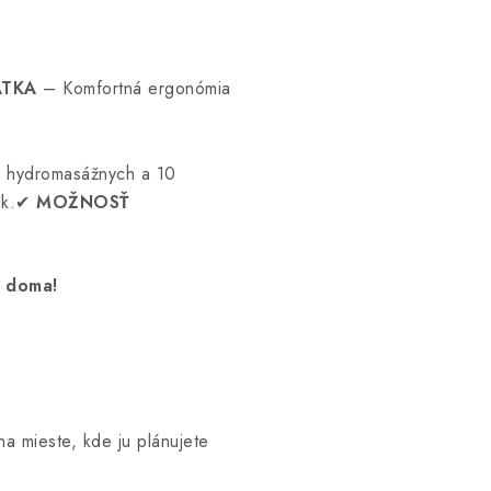
ÁTKA
–
Komfortná ergonómia
 hydromasážnych a 10
ok.✔
MOŽNOSŤ
s doma!
a mieste, kde ju plánujete