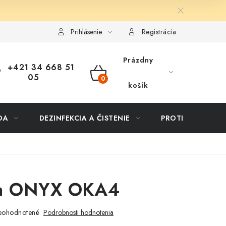
ôsob dopravy a platby
Vernostný program
Moja objednávka
Prihlásenie
Registrácia
Prázdny
+421 34 668 51
05
NÁKUPNÝ
košík
KOŠÍK
DA
DEZINFEKCIA A ČISTENIE
PROTIZÁPLAVOVÉ
ka ONYX OKA4
eohodnotené
Podrobnosti hodnotenia