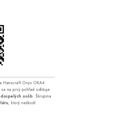
!
aňa Hanscraft Onyx OKA4
sa na prvý pohľad odlišuje
 dospelých osôb
. Škrupina
látu
, ktorý neškodí