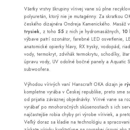
Všetky vrstvy škrupiny vírivej vane sú plne recyklo
polyuretán, ktorý nie je mutagénny. Za skratkou 
českého dizajnéra Ondreja Kamenického. Masáž v
trysiek
, z toho
55
z nich je hydromasážnych,
10
b
výbave patrí ozonátor, farebné LED osvetlenie, L
anatomické opierky hlavy, RX trysky, vodopád, riad
vody, termokryt, zdvihák termokrytu, schodíky, šta
úpravu vody, UV odolné bočné panely a Aquatic 
subwoofera.
Výhodou vírivých vaní Hanscraft OKA dizajn je
rý
kompletne vyrába v Českej republike, preto sme 
od prijatia záväznej objednávky. Vírivé vane sa r
vyrábať po mnohoročných skúsenostiach s ich serv
najčastejšie robia chyby pri výrobe víriviek, a pre
Veľký doraz sa kladie na technológiu a spracovani
získate vírivku kvalitatívne na rovnakej úrovni ako 