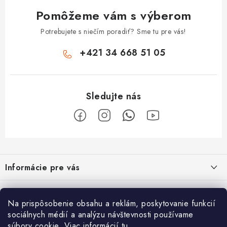
Pomôžeme vám s výberom
Potrebujete s niečím poradiť? Sme tu pre vás!
+421 34 668 51 05
Z
á
Informácie pre vás
p
ä
Obchodné podmienky
O nás
t
Na prispôsobenie obsahu a reklám, poskytovanie funkcií
Odstúpenie od zmluvy
i
Vyrábame sauny na mieru
sociálnych médií a analýzu návštevnosti používame
Užitočne informácie
súbory cookie. Viac informácií
tu
.
Reklamačný poriadok