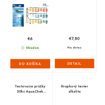
€7,80
€6
Na dotaz
Skladom
DETAIL
DO KOŠÍKA
Testovacie prúžky
Kvapkový tester
50ks AquaChek
alkalita
TruTest