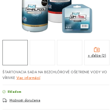
PROTIZÁPLAVOVÉ A HASIACE ZARIADENIA
OBCHODNÉ PODMIENKY
KONTAKTY
ZNAČKY
Obchodné podmienky
Odstúpenie od zmluvy
+ ďalšie (2)
Reklamačný poriadok
Podmienky ochrany osobných údajov
Spôsob dopravy a platby
Vernostný program
ŠTARTOVACIA SADA NA BEZCHLÓROVÉ OŠETRENIE VODY VO
Moja objednávka
VÍRIVKE
Viac informácií
Skladom
Možnosti doručenia