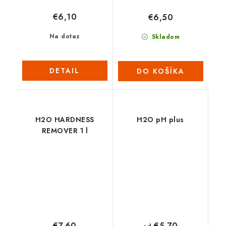
€6,10
€6,50
Na dotaz
Skladom
DETAIL
DO KOŠÍKA
H2O HARDNESS
H2O pH plus
REMOVER 1 l
€5,70
€7,60