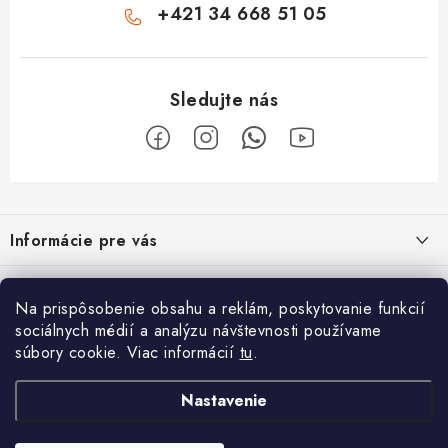
+421 34 668 51 05
Z
á
Informácie pre vás
p
ä
Obchodné podmienky
O nás
t
Na prispôsobenie obsahu a reklám, poskytovanie funkcií
Odstúpenie od zmluvy
i
sociálnych médií a analýzu návštevnosti používame
Vyrábame sauny na mieru
Užitočne informácie
súbory cookie. Viac informácií
tu
.
e
Reklamačný poriadok
Špecialista na vírivky, sauny, bazénové príslušenstvo
Krištáľovo čistá voda v bazéne po celé leto
Prijímame online platby
Podmienky ochrany osobných údajov
Nastavenie
Prečo nakupovať u nás?
Spôsob dopravy a platby
Solárna sprcha má množstvo využití