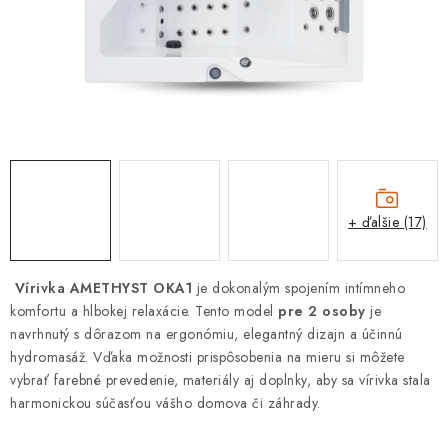
PROTIZÁPLAVOVÉ A HASIACE ZARIADENIA
OBCHODNÉ PODMIENKY
KONTAKTY
ZNAČKY
Obchodné podmienky
Odstúpenie od zmluvy
+ ďalšie (17)
Reklamačný poriadok
Podmienky ochrany osobných údajov
Spôsob dopravy a platby
Vernostný program
Vírivka AMETHYST OKA1
je dokonalým spojením intímneho
Moja objednávka
komfortu a hlbokej relaxácie. Tento model
pre 2 osoby
je
navrhnutý s dôrazom na ergonómiu, elegantný dizajn a účinnú
hydromasáž. Vďaka možnosti prispôsobenia na mieru si môžete
vybrať farebné prevedenie, materiály aj doplnky, aby sa vírivka stala
harmonickou súčasťou vášho domova či záhrady.