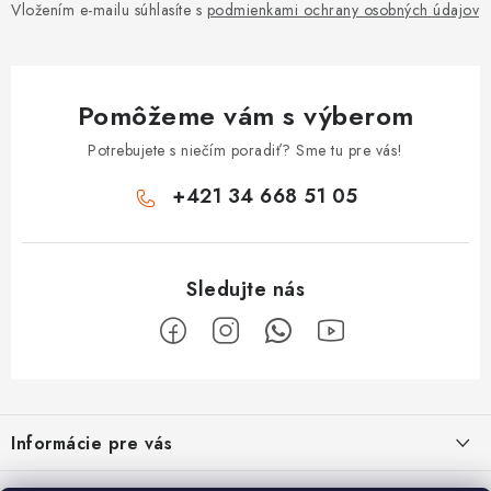
Vložením e-mailu súhlasíte s
podmienkami ochrany osobných údajov
Pomôžeme vám s výberom
Potrebujete s niečím poradiť? Sme tu pre vás!
+421 34 668 51 05
Z
á
Informácie pre vás
p
ä
Obchodné podmienky