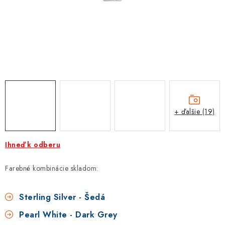
PROTIZÁPLAVOVÉ A HASIACE ZARIADENIA
OBCHODNÉ PODMIENKY
KONTAKTY
ZNAČKY
Obchodné podmienky
Odstúpenie od zmluvy
+ ďalšie (19)
Reklamačný poriadok
Podmienky ochrany osobných údajov
Spôsob dopravy a platby
Vernostný program
Ihneď k odberu
Moja objednávka
Farebné kombinácie skladom:
Sterling Silver - Šedá
Pearl White - Dark Grey