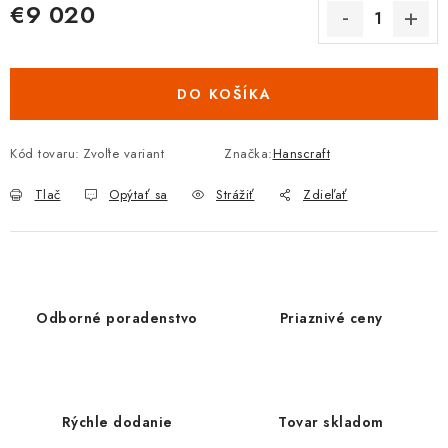
€9 020
Jednotková cena:
DO KOŠÍKA
Kód tovaru:
Zvoľte variant
Značka:
Hanscraft
Tlač
Opýtať sa
Strážiť
Zdieľať
Odborné poradenstvo
Priaznivé ceny
Rýchle dodanie
Tovar skladom