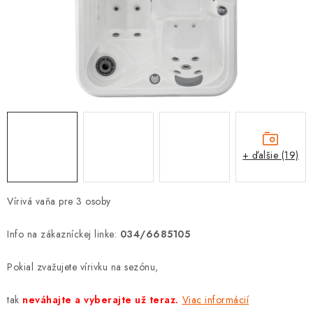
PROTIZÁPLAVOVÉ A HASIACE ZARIADENIA
OBCHODNÉ PODMIENKY
KONTAKTY
ZNAČKY
Obchodné podmienky
Odstúpenie od zmluvy
+ ďalšie (19)
Reklamačný poriadok
Podmienky ochrany osobných údajov
Spôsob dopravy a platby
Vernostný program
Vírivá vaňa pre 3 osoby
Moja objednávka
Info na zákazníckej linke:
034/6685105
Pokial zvažujete vírivku na sezónu,
tak
neváhajte a vyberajte už teraz.
Viac informácií