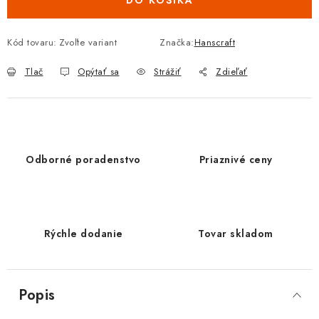
DO KOŠÍKA
Kód tovaru:
Zvoľte variant
Značka:
Hanscraft
Tlač
Opýtať sa
Strážiť
Zdieľať
Odborné poradenstvo
Priaznivé ceny
Rýchle dodanie
Tovar skladom
Popis