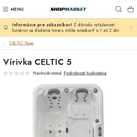
Prejsť
Hľad
na
obsah
Z dôvodu vyťaženosti
VÍRIVÉ VANE
kuriérov sa dodanie tovaru môže oneskoriť o 1 až 2 dni
SAUNY
CELTIC Spas
BAZÉNY
Vírivka CELTIC 5
Neohodnotené
Podrobnosti hodnotenia
NAFUKOVACIE VÍRIVKY
ZDRAVIE
ZÁHRADA
DEZINFEKCIA A ČISTENIE