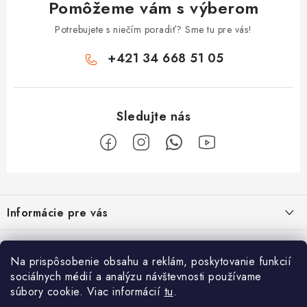
Pomôžeme vám s výberom
Potrebujete s niečím poradiť? Sme tu pre vás!
+421 34 668 51 05
Z
á
Informácie pre vás
p
ä
Obchodné podmienky
O nás
t
Na prispôsobenie obsahu a reklám, poskytovanie funkcií
Odstúpenie od zmluvy
i
Vyrábame sauny na mieru
sociálnych médií a analýzu návštevnosti používame
Užitočne informácie
súbory cookie. Viac informácií
tu
.
e
Reklamačný poriadok