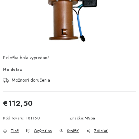
PROTIZÁPLAVOVÉ A HASIACE ZARIADENIA
OBCHODNÉ PODMIENKY
KONTAKTY
ZNAČKY
Položka bola vypredaná…
Obchodné podmienky
Odstúpenie od zmluvy
Na dotaz
Reklamačný poriadok
Podmienky ochrany osobných údajov
Možnosti doručenia
Spôsob dopravy a platby
Vernostný program
Moja objednávka
€112,50
Jednotková cena:
Kód tovaru:
181160
Značka:
MSpa
Tlač
Opýtať sa
Strážiť
Zdieľať