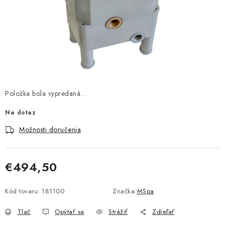
PROTIZÁPLAVOVÉ A HASIACE ZARIADENIA
OBCHODNÉ PODMIENKY
KONTAKTY
ZNAČKY
Položka bola vypredaná…
Obchodné podmienky
Odstúpenie od zmluvy
Na dotaz
Reklamačný poriadok
Podmienky ochrany osobných údajov
Možnosti doručenia
Spôsob dopravy a platby
Vernostný program
Moja objednávka
€494,50
Jednotková cena:
Kód tovaru:
181100
Značka:
MSpa
Tlač
Opýtať sa
Strážiť
Zdieľať