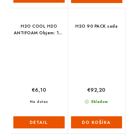
H2O COOL H2O
H2O 90 PACK sada
ANTIFOAM Objem: 150
ml
€6,10
€92,20
Na dotaz
Skladom
DETAIL
DO KOŠÍKA