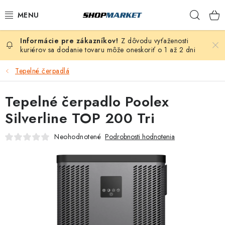
Prejsť
Hľad
na
obsah
Z dôvodu vyťaženosti
VÍRIVÉ VANE
kuriérov sa dodanie tovaru môže oneskoriť o 1 až 2 dni
SAUNY
Tepelné čerpadlá
BAZÉNY
Tepelné čerpadlo Poolex
Silverline TOP 200 Tri
NAFUKOVACIE VÍRIVKY
Neohodnotené
Podrobnosti hodnotenia
ZDRAVIE
ZÁHRADA
DEZINFEKCIA A ČISTENIE