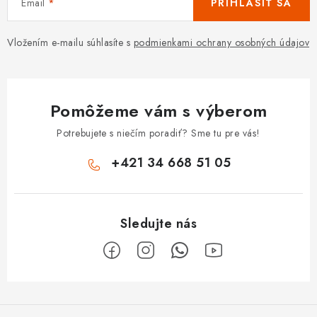
Email
PRIHLÁSIŤ SA
Vložením e-mailu súhlasíte s
podmienkami ochrany osobných údajov
Pomôžeme vám s výberom
Potrebujete s niečím poradiť? Sme tu pre vás!
+421 34 668 51 05
Z
á