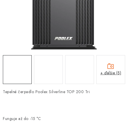
PROTIZÁPLAVOVÉ A HASIACE ZARIADENIA
OBCHODNÉ PODMIENKY
KONTAKTY
ZNAČKY
Obchodné podmienky
Odstúpenie od zmluvy
Reklamačný poriadok
Podmienky ochrany osobných údajov
+ ďalšie (5)
Spôsob dopravy a platby
Vernostný program
Moja objednávka
Tepelné čerpadlo Poolex Silverline TOP 200 Tri
Funguje až do -15 °C