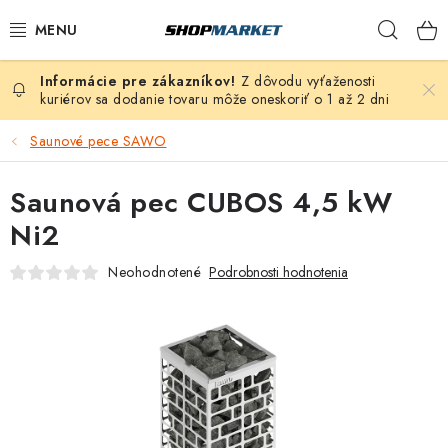
Prejsť
Hľad
na
obsah
Z dôvodu vyťaženosti
VÍRIVÉ VANE
kuriérov sa dodanie tovaru môže oneskoriť o 1 až 2 dni
SAUNY
Saunové pece SAWO
BAZÉNY
Saunová pec CUBOS 4,5 kW
Ni2
NAFUKOVACIE VÍRIVKY
Neohodnotené
Podrobnosti hodnotenia
ZDRAVIE
ZÁHRADA
DEZINFEKCIA A ČISTENIE