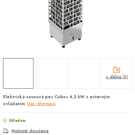
PROTIZÁPLAVOVÉ A HASIACE ZARIADENIA
OBCHODNÉ PODMIENKY
KONTAKTY
ZNAČKY
Obchodné podmienky
Odstúpenie od zmluvy
Reklamačný poriadok
Podmienky ochrany osobných údajov
+ ďalšie (3)
Spôsob dopravy a platby
Vernostný program
Moja objednávka
Elektrická saunová pec Cubos 4,5 kW s externým
ovládaním
Viac informácií
Skladom
Možnosti doručenia