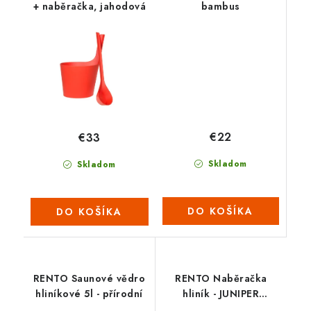
+ naběračka, jahodová
bambus
€22
€33
Skladom
Skladom
DO KOŠÍKA
DO KOŠÍKA
RENTO Saunové vědro
RENTO Naběračka
hliníkové 5l - přírodní
hliník - JUNIPER
(tm.zelená)