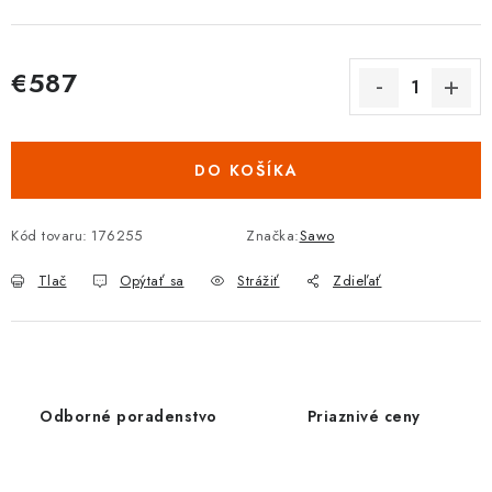
€587
Jednotková cena:
DO KOŠÍKA
Kód tovaru:
176255
Značka:
Sawo
Tlač
Opýtať sa
Strážiť
Zdieľať
Odborné poradenstvo
Priaznivé ceny