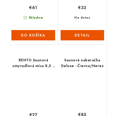
€61
€33
Skladom
Na dotaz
DO KOŠÍKA
DETAIL
RENTO Saunová
Saunová naberačka
umyvadlová mísa 8,5 L
Deluxe - Čierna/Nerez
- bílá
€85
€27