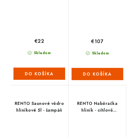
€22
€107
Skladom
Skladom
DO KOŠÍKA
DO KOŠÍKA
RENTO Saunové vědro
RENTO Naběračka
hliníkové 5l - šampáň
hliník - cihlově
oranžová