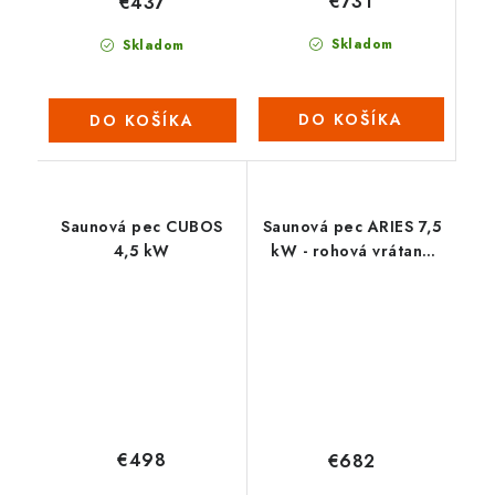
€731
€437
Skladom
Skladom
DO KOŠÍKA
DO KOŠÍKA
Saunová pec CUBOS
Saunová pec ARIES 7,5
4,5 kW
kW - rohová vrátane
integrovaného
ovládača
€498
€682