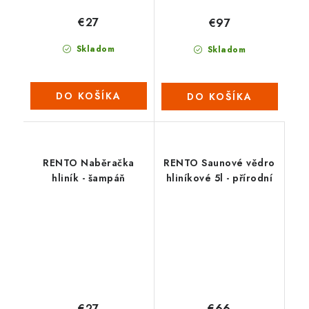
€27
€97
Skladom
Skladom
DO KOŠÍKA
DO KOŠÍKA
RENTO Naběračka
RENTO Saunové vědro
hliník - šampáň
hliníkové 5l - přírodní
€27
€66