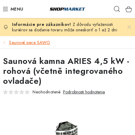
Prejsť
Hľad
na
obsah
Z dôvodu vyťaženosti
VÍRIVÉ VANE
kuriérov sa dodanie tovaru môže oneskoriť o 1 až 2 dni
SAUNY
Saunové pece SAWO
BAZÉNY
Saunová kamna ARIES 4,5 kW -
rohová (včetně integrovaného
NAFUKOVACIE VÍRIVKY
ovladače)
ZDRAVIE
Neohodnotené
Podrobnosti hodnotenia
ZÁHRADA
DEZINFEKCIA A ČISTENIE