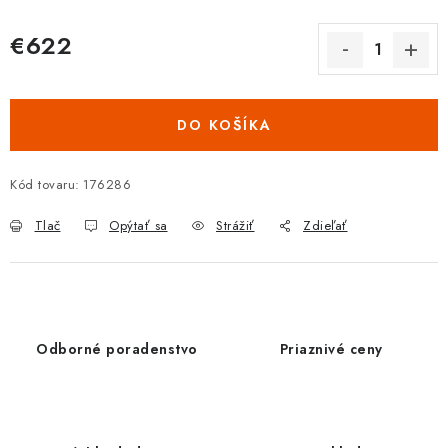
€622
Jednotková cena:
DO KOŠÍKA
Kód tovaru:
176286
Tlač
Opýtať sa
Strážiť
Zdieľať
Odborné poradenstvo
Priaznivé ceny