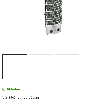
PROTIZÁPLAVOVÉ A HASIACE ZARIADENIA
OBCHODNÉ PODMIENKY
KONTAKTY
ZNAČKY
Obchodné podmienky
Odstúpenie od zmluvy
Reklamačný poriadok
Podmienky ochrany osobných údajov
Spôsob dopravy a platby
Vernostný program
Moja objednávka
Skladom
Možnosti doručenia