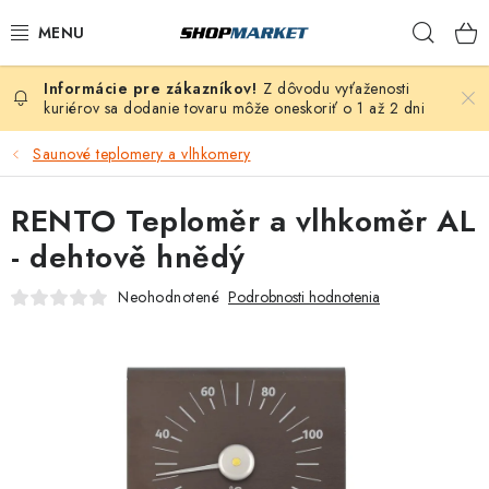
Prejsť
Hľad
na
obsah
Z dôvodu vyťaženosti
VÍRIVÉ VANE
kuriérov sa dodanie tovaru môže oneskoriť o 1 až 2 dni
SAUNY
Saunové teplomery a vlhkomery
BAZÉNY
RENTO Teploměr a vlhkoměr AL
- dehtově hnědý
NAFUKOVACIE VÍRIVKY
Neohodnotené
Podrobnosti hodnotenia
ZDRAVIE
ZÁHRADA
DEZINFEKCIA A ČISTENIE