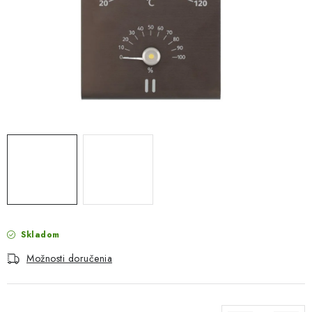
PROTIZÁPLAVOVÉ A HASIACE ZARIADENIA
OBCHODNÉ PODMIENKY
KONTAKTY
ZNAČKY
Obchodné podmienky
Odstúpenie od zmluvy
Reklamačný poriadok
Podmienky ochrany osobných údajov
Spôsob dopravy a platby
Vernostný program
Moja objednávka
Skladom
Možnosti doručenia