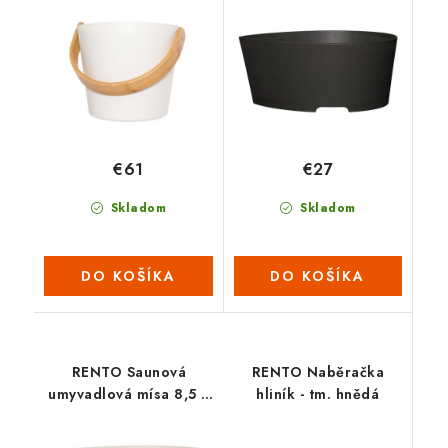
- antracit
€61
€27
Skladom
Skladom
DO KOŠÍKA
DO KOŠÍKA
RENTO Saunová
RENTO Naběračka
umyvadlová mísa 8,5 L
hliník - tm. hnědá
- bílá