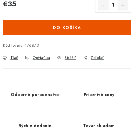
€35
Jednotková cena:
DO KOŠÍKA
Kód tovaru:
176870
Tlač
Opýtať sa
Strážiť
Zdieľať
Odborné poradenstvo
Priaznivé ceny
Rýchle dodanie
Tovar skladom