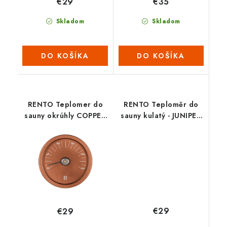
€29
€35
Skladom
Skladom
DO KOŠÍKA
DO KOŠÍKA
RENTO Teplomer do
RENTO Teploměr do
sauny okrúhly COPPER
sauny kulatý - JUNIPER
(medený)
(tm.zelený)
€29
€29