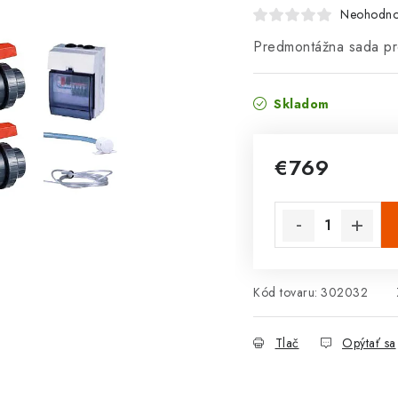
Neohodno
Predmontážna sada pr
Skladom
€769
Jednotková cena:
Kód tovaru:
302032
Tlač
Opýtať sa