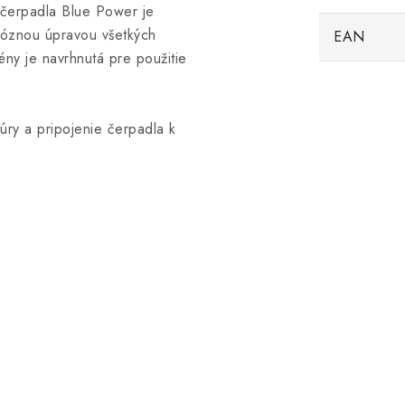
čerpadla Blue Power je
róznou úpravou všetkých
EAN
ény je navrhnutá pre použitie
úry a pripojenie čerpadla k