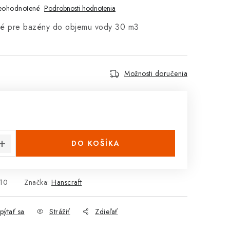
eohodnotené
Podrobnosti hodnotenia
né pre bazény do objemu vody 30 m3
Možnosti doručenia
cena:
DO KOŠÍKA
10
Značka:
Hanscraft
pýtať sa
Strážiť
Zdieľať