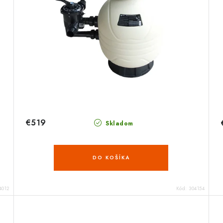
€519
Skladom
DO KOŠÍKA
4012
Kód:
304154