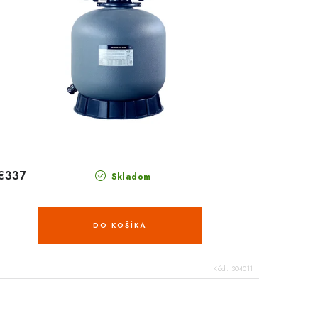
€337
Skladom
DO KOŠÍKA
Kód:
304011