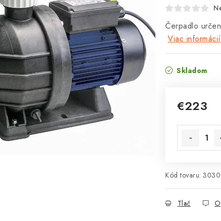
N
Čerpadlo urče
Viac informácií
Skladom
€223
Jednotková 
Kód tovaru:
3030
Tlač
O