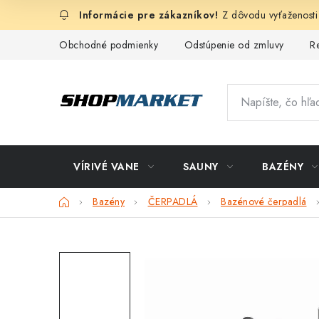
Prejsť
Z dôvodu vyťaženosti
na
obsah
Obchodné podmienky
Odstúpenie od zmluvy
R
VÍRIVÉ VANE
SAUNY
BAZÉNY
Domov
Bazény
ČERPADLÁ
Bazénové čerpadlá