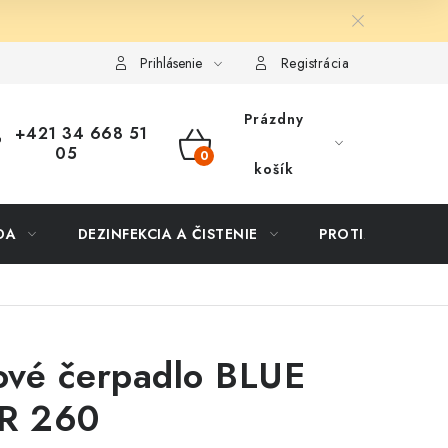
ôsob dopravy a platby
Vernostný program
Moja objednávka
Prihlásenie
Registrácia
Prázdny
+421 34 668 51
05
NÁKUPNÝ
košík
KOŠÍK
DA
DEZINFEKCIA A ČISTENIE
PROTIZÁPLAVOVÉ
ové čerpadlo BLUE
R 260