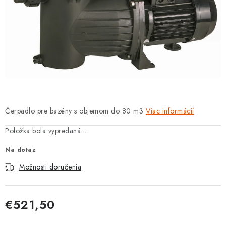
PROTIZÁPLAVOVÉ A HASIACE ZARIADENIA
OBCHODNÉ PODMIENKY
KONTAKTY
ZNAČKY
Obchodné podmienky
Odstúpenie od zmluvy
Čerpadlo pre bazény s objemom do 80 m3
Viac informácií
Reklamačný poriadok
Podmienky ochrany osobných údajov
Položka bola vypredaná…
Spôsob dopravy a platby
Vernostný program
Na dotaz
Moja objednávka
Možnosti doručenia
€521,50
Jednotková cena: