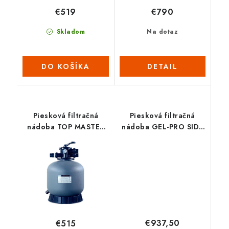
€519
€790
Skladom
Na dotaz
DO KOŠÍKA
DETAIL
Piesková filtračná
Piesková filtračná
nádoba TOP MASTER
nádoba GEL-PRO SIDE
650
750
€937,50
€515