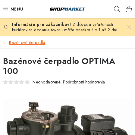
Prejsť
Hľad
na
obsah
Z dôvodu vyťaženosti
VÍRIVÉ VANE
kuriérov sa dodanie tovaru môže oneskoriť o 1 až 2 dni
SAUNY
Bazénové čerpadlá
BAZÉNY
Bazénové čerpadlo OPTIMA
100
NAFUKOVACIE VÍRIVKY
Neohodnotené
Podrobnosti hodnotenia
ZDRAVIE
ZÁHRADA
DEZINFEKCIA A ČISTENIE