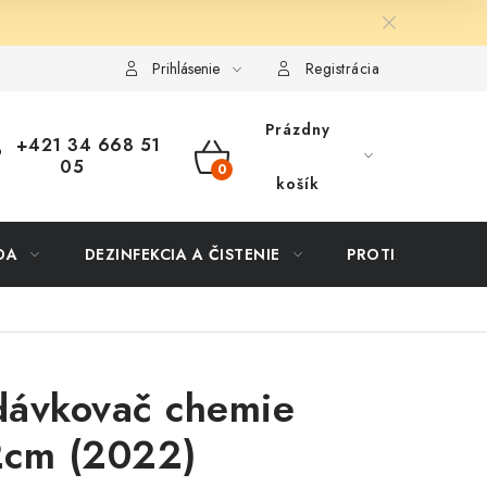
ôsob dopravy a platby
Vernostný program
Moja objednávka
Prihlásenie
Registrácia
Prázdny
+421 34 668 51
05
NÁKUPNÝ
košík
KOŠÍK
DA
DEZINFEKCIA A ČISTENIE
PROTIZÁPLAVOVÉ
dávkovač chemie
2cm (2022)