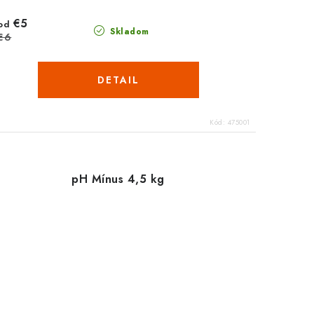
€5
od
Skladom
€6
DETAIL
Kód:
475001
pH Mínus 4,5 kg