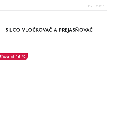
Kód:
314118
SILCO VLOČKOVAČ A PREJASŇOVAČ
až 16 %