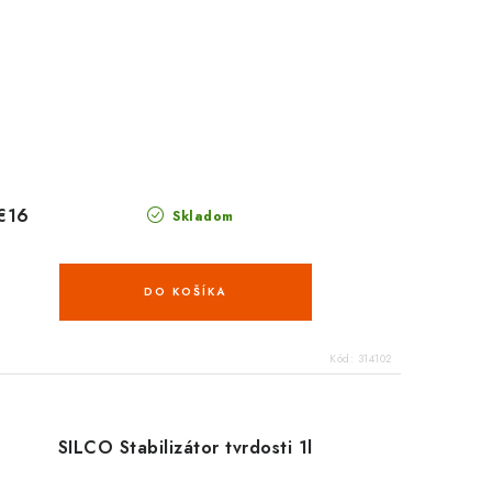
€16
Skladom
DO KOŠÍKA
Kód:
314102
SILCO Stabilizátor tvrdosti 1l