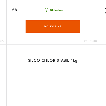
€8
Skladom
DO KOŠÍKA
4104
Kód:
314119
SILCO CHLOR STABIL 1kg