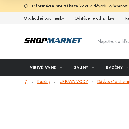
Prejsť
Z dôvodu vyťaženosti
na
obsah
Obchodné podmienky
Odstúpenie od zmluvy
R
VÍRIVÉ VANE
SAUNY
BAZÉNY
Domov
Bazény
ÚPRAVA VODY
Dávkovače chém