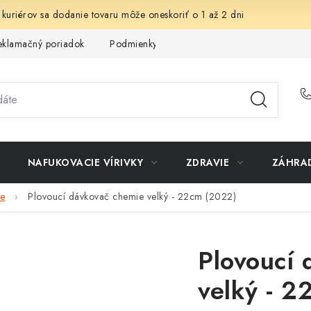
 kuriérov sa dodanie tovaru môže oneskoriť o 1 až 2 dni
eklamačný poriadok
Podmienky ochrany osobných údajov
Sp
NAFUKOVACIE VÍRIVKY
ZDRAVIE
ZÁHRA
ie
Plovoucí dávkovač chemie velký - 22cm (2022)
Plovoucí 
velký - 2