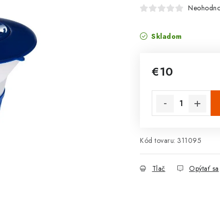
Neohodno
Skladom
€10
Jednotková cena:
Kód tovaru:
311095
Tlač
Opýtať sa