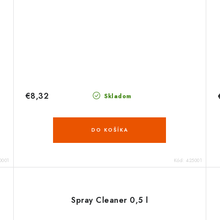
€8,32
Skladom
DO KOŠÍKA
0001
Kód:
425001
Spray Cleaner 0,5 l