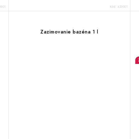
0001
Kód:
420001
Zazimovanie bazéna 1 l