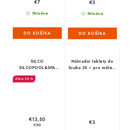
€7
€3
Skladom
Skladom
DO KOŠÍKA
DO KOŠÍKA
SILCO
Náhradní tablety do
SILCOPOOL&SPA
Scuba 3S – pro měření
Tester na měření pH
koncentrace aktivního
32 %
vody
kyslíku (1 plato = 10
tabletek)
€13,50
€3
€20