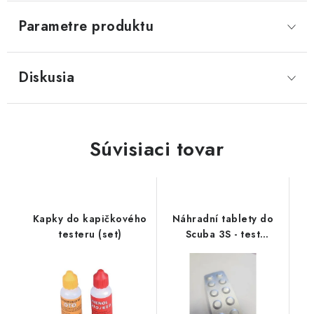
Parametre produktu
Diskusia
Súvisiaci tovar
Kapky do kapičkového
Náhradní tablety do
testeru (set)
Scuba 3S - test
koncentrace kyseliny
kyanurové (1 plato = 10
tabletek)