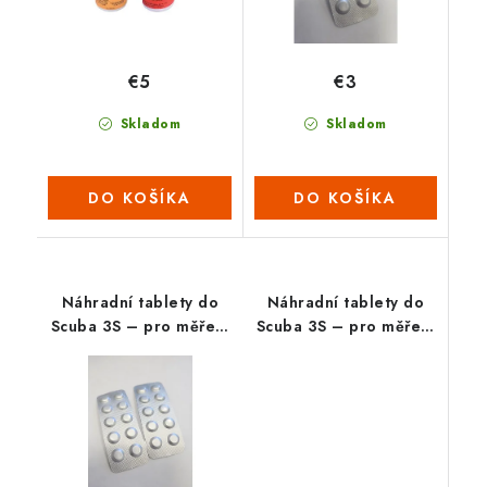
€5
€3
Skladom
Skladom
DO KOŠÍKA
DO KOŠÍKA
Náhradní tablety do
Náhradní tablety do
Scuba 3S – pro měření
Scuba 3S – pro měření
tvrdosti vody (1 plato
koncentrace mědi (1
No.1 LR +1 plato No. 2
plato = 10 tabletek)
LR)