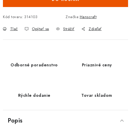
Kód tovaru:
314103
Značka:
Hanscraft
Tlač
Opýtať sa
Strážiť
Zdieľať
Odborné poradenstvo
Priaznivé ceny
Rýchle dodanie
Tovar skladom
Popis