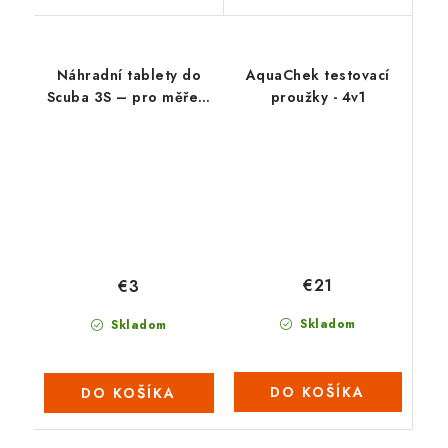
Náhradní tablety do
AquaChek testovací
Scuba 3S – pro měření
proužky - 4v1
pH (1 plato = 10
tabletek)
€21
€3
Skladom
Skladom
DO KOŠÍKA
DO KOŠÍKA