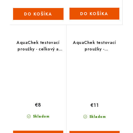
DO KOŠÍKA
DO KOŠÍKA
AquaChek testovací
AquaChek testovací
proužky - celkový a
proužky -
volný chlór
celk.rozp.pevné látky
€8
€11
Skladom
Skladom