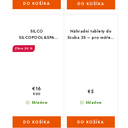
DO KOŠÍKA
DO KOŠÍKA
SILCO
Náhradní tablety do
SILCOPOOL&SPA
Scuba 3S – pro měření
Tester na měření
celkové alkality Alka-
20 %
chloru
M-Photometer(1 plato
= 10 tabletek)
€16
€5
€20
Skladom
Skladom
DO KOŠÍKA
DO KOŠÍKA