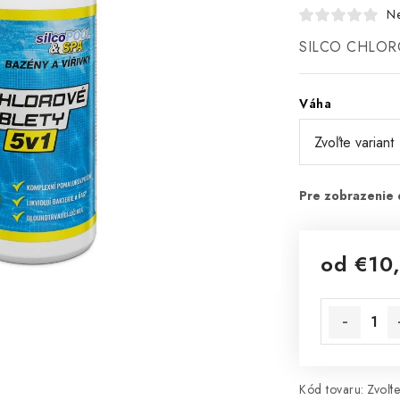
N
SILCO CHLOR
Váha
od
€10
Jednotková 
Kód tovaru:
Zvoľte