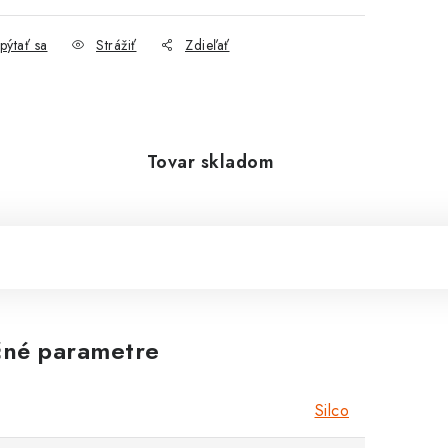
pýtať sa
Strážiť
Zdieľať
Tovar skladom
né parametre
Silco