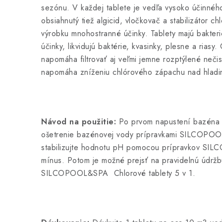
sezónu. V každej tablete je vedľa vysoko účinnéh
obsiahnutý tiež algicid, vločkovač a stabilizátor c
výrobku mnohostranné účinky. Tablety majú bakteri
účinky, likvidujú baktérie, kvasinky, plesne a riasy
napomáha filtrovať aj veľmi jemne rozptýlené nečist
napomáha zníženiu chlórového zápachu nad hladi
Návod na použitie:
Po prvom napustení bazéna 
ošetrenie bazénovej vody prípravkami SILCOPO
stabilizujte hodnotu pH pomocou prípravkov S
mínus. Potom je možné prejsť na pravidelnú údr
SILCOPOOL&SPA Chlorové tablety 5 v 1.