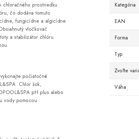
o chloračného prostriedku
Kategória
hlóru, čo dodáva tomuto
cídne, fungicídne a algicídne
EAN
. Obsiahnutý vločkovač
oty a stabilizátor chlóru
Forma
nou.
Typ
Zvoľte vari
vykonajte počiatočné
OL&SPA Chlor šok,
Váha
ILCOPOOL&SPA pH plus alebo
žbu vody pomocou