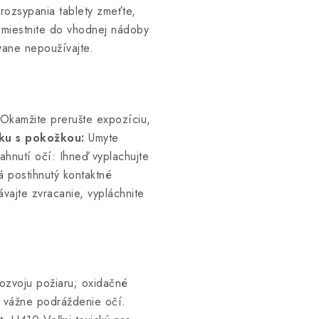
rozsypania tablety zmeťte,
umiestnite do vhodnej nádoby
ane nepoužívajte.
Okamžite prerušte expozíciu,
yku s pokožkou:
Umyte
ahnutí očí: Ihneď vyplachujte
á postihnutý kontaktné
vajte zvracanie, vypláchnite
ozvoju požiaru; oxidačné
e vážne podráždenie očí.