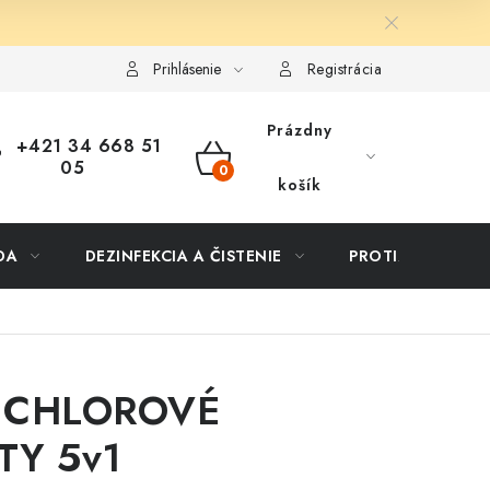
ôsob dopravy a platby
Vernostný program
Moja objednávka
Prihlásenie
Registrácia
Prázdny
+421 34 668 51
05
NÁKUPNÝ
košík
KOŠÍK
DA
DEZINFEKCIA A ČISTENIE
PROTIZÁPLAVOVÉ
 CHLOROVÉ
TY 5v1