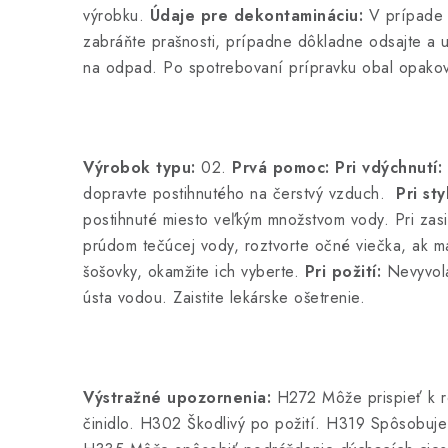
výrobku.
Údaje pre
dekontamináciu:
V prípade 
zabráňte prašnosti, prípadne dôkladne odsajte a 
na odpad. Po spotrebovaní prípravku obal opakov
Výrobok typu:
02.
Prvá pomoc: Pri vdýchnutí:
dopravte postihnutého na čerstvý vzduch.
Pri st
postihnuté miesto veľkým množstvom vody. Pri zasi
prúdom tečúcej vody, roztvorte očné viečka, ak m
šošovky, okamžite ich vyberte.
Pri požití:
Nevyvolá
ústa vodou. Zaistite lekárske ošetrenie.
Výstražné upozornenia:
H272 Môže prispieť k r
činidlo. H302 Škodlivý po požití. H319 Spôsobuj