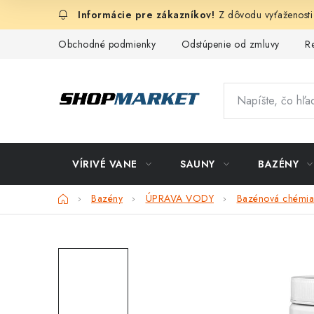
Prejsť
Z dôvodu vyťaženosti
na
obsah
Obchodné podmienky
Odstúpenie od zmluvy
R
VÍRIVÉ VANE
SAUNY
BAZÉNY
Domov
Bazény
ÚPRAVA VODY
Bazénová chémia