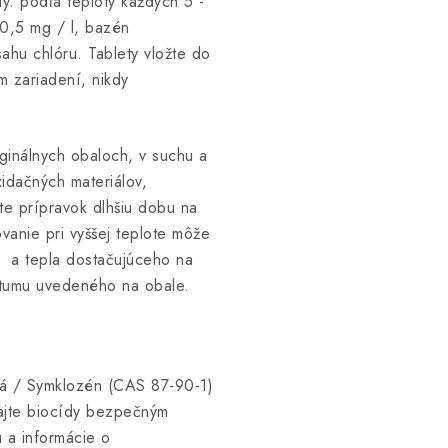
y. podľa teploty každých 5 -
 0,5 mg / l, bazén
ahu chlóru. Tablety vložte do
m zariadení, nikdy
iginálnych obaloch, v suchu a
idačných materiálov,
te prípravok dlhšiu dobu na
vanie pri vyššej teplote môže
u a tepla dostačujúceho na
átumu uvedeného na obale.
ová / Symklozén (CAS 87-90-1)
te biocídy bezpečným
u a informácie o