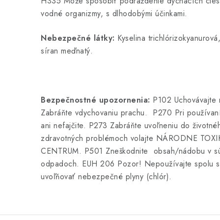
H335 Môže spôsobiť podráždenie dýchacích ciest
vodné organizmy, s dlhodobými účinkami.
Nebezpečné látky:
Kyselina trichlórizokyanurová,
síran meďnatý.
Bezpečnostné upozornenia:
P102 Uchovávajte 
Zabráňte vdychovaniu prachu. P270 Pri používaní
ani nefajčite. P273 Zabráňte uvoľneniu do životné
zdravotných problémoch volajte NÁRODNE T
CENTRUM. P501 Zneškodnite obsah/nádobu v sú
odpadoch. EUH 206 Pozor! Nepoužívajte spolu s 
uvoľňovať nebezpečné plyny (chlór).