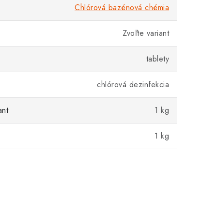
Chlórová bazénová chémia
Zvoľte variant
tablety
chlórová dezinfekcia
ant
1 kg
1 kg