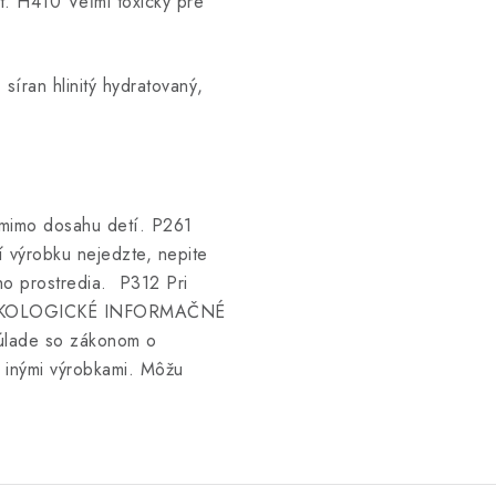
. H410 Veľmi toxický pre
 síran hlinitý hydratovaný,
mimo dosahu detí. P261
 výrobku nejedzte, nepite
ho prostredia. P312 Pri
OXIKOLOGICKÉ INFORMAČNÉ
lade so zákonom o
inými výrobkami. Môžu