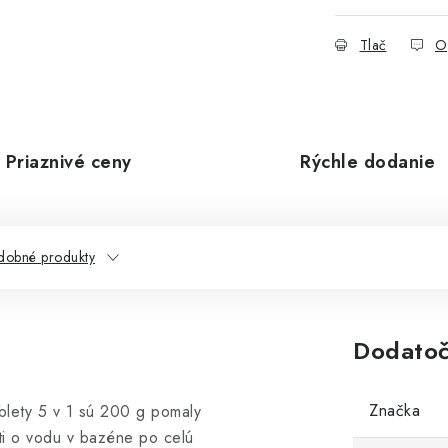
Tlač
O
Priaznivé ceny
Rýchle dodanie
dobné produkty
Dodatoč
Značka
ety 5 v 1 sú 200 g pomaly
sti o vodu v bazéne po celú