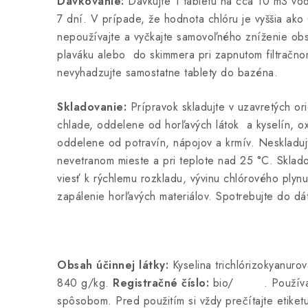
Dávkovanie:
Dávkujte 1 tabletu na cca 10 m3 vod
7 dní. V prípade, že hodnota chlóru je vyššia ako
nepoužívajte a vyčkajte samovoľného zníženie obs
plaváku alebo do skimmera pri zapnutom filtračno
nevyhadzujte samostatne tablety do bazéna.
Skladovanie:
Prípravok skladujte v uzavretých or
chlade, oddelene od horľavých látok a kyselín, ox
oddelene od potravín, nápojov a krmív. Neskladuj
nevetranom mieste a pri teplote nad 25 °C. Sklado
viesť k rýchlemu rozkladu, vývinu chlórového plyn
zapálenie horľavých materiálov. Spotrebujte do d
Obsah účinnej látky:
Kyselina trichlórizokyanur
840 g/kg.
Registračné číslo:
bio/ . Používaj
spôsobom. Pred použitím si vždy prečítajte etiket