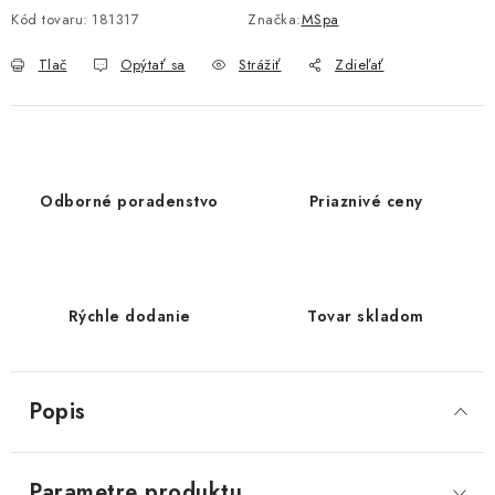
Kód tovaru:
181317
Značka:
MSpa
Tlač
Opýtať sa
Strážiť
Zdieľať
Odborné poradenstvo
Priaznivé ceny
Rýchle dodanie
Tovar skladom
Popis
Parametre produktu