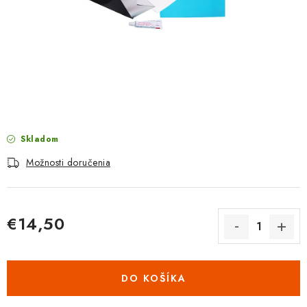
PROTIZÁPLAVOVÉ A HASIACE ZARIADENIA
OBCHODNÉ PODMIENKY
KONTAKTY
ZNAČKY
Skladom
Obchodné podmienky
Odstúpenie od zmluvy
Možnosti doručenia
Reklamačný poriadok
Podmienky ochrany osobných údajov
Spôsob dopravy a platby
Vernostný program
Moja objednávka
€14,50
Jednotková cena:
DO KOŠÍKA