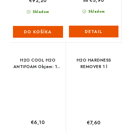
€3,90
€92,20
od
Skladom
Skladom
DETAIL
DO KOŠÍKA
H2O COOL H2O
H2O HARDNESS
ANTIFOAM Objem: 150
REMOVER 1 l
ml
€6,10
€7,60