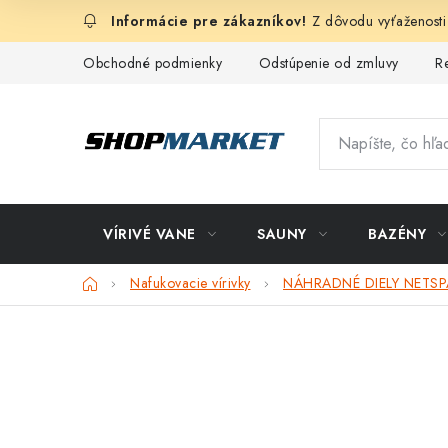
Prejsť
Z dôvodu vyťaženosti
na
obsah
Obchodné podmienky
Odstúpenie od zmluvy
R
VÍRIVÉ VANE
SAUNY
BAZÉNY
Domov
Nafukovacie vírivky
NÁHRADNÉ DIELY NETSP