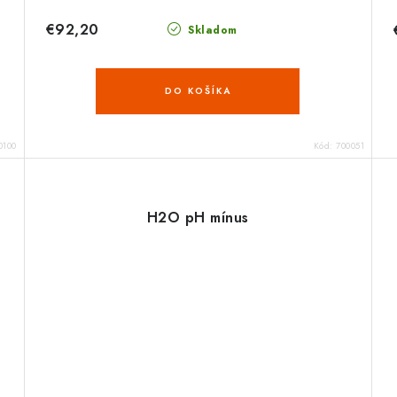
€92,20
Skladom
DO KOŠÍKA
0100
Kód:
700051
H2O pH mínus