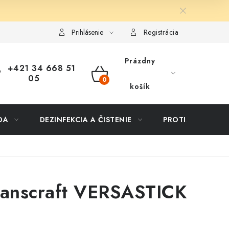
ôsob dopravy a platby
Vernostný program
Moja objednávka
Prihlásenie
Registrácia
Prázdny
+421 34 668 51
05
NÁKUPNÝ
košík
KOŠÍK
DA
DEZINFEKCIA A ČISTENIE
PROTIZÁPLAVOVÉ
Hanscraft VERSASTICK