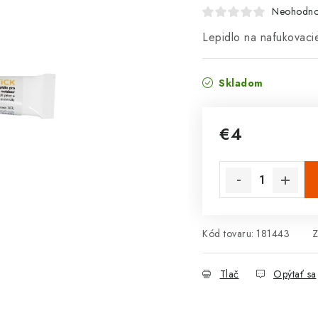
Neohodno
Lepidlo na nafukovaci
Skladom
€4
Jednotková cena:
Kód tovaru:
181443
Z
Tlač
Opýtať sa