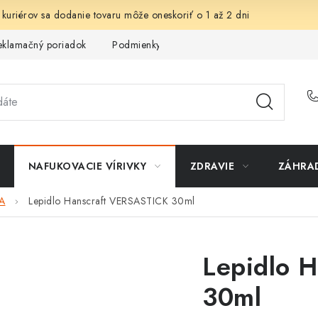
 kuriérov sa dodanie tovaru môže oneskoriť o 1 až 2 dni
eklamačný poriadok
Podmienky ochrany osobných údajov
Sp
NAFUKOVACIE VÍRIVKY
ZDRAVIE
ZÁHRA
A
Lepidlo Hanscraft VERSASTICK 30ml
Lepidlo 
30ml