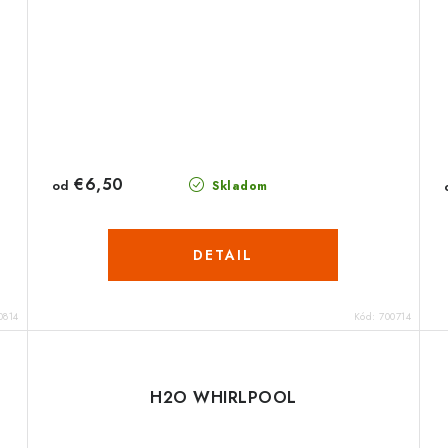
€6,50
od
Skladom
DETAIL
0814
Kód:
700714
H2O WHIRLPOOL