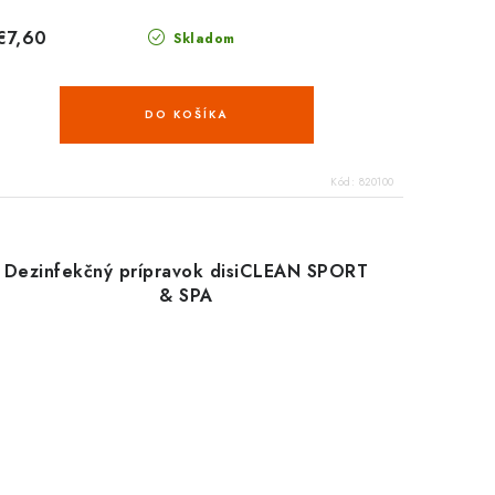
€7,60
Skladom
DO KOŠÍKA
Kód:
820100
Dezinfekčný prípravok disiCLEAN SPORT
& SPA