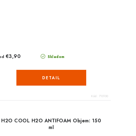
€3,90
od
Skladom
DETAIL
Kód:
710100
H2O COOL H2O ANTIFOAM Objem: 150
ml