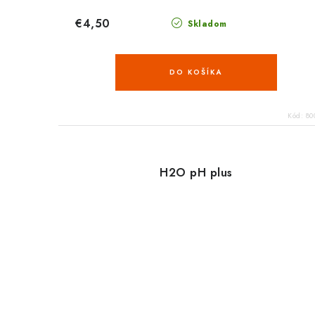
€4,50
Skladom
DO KOŠÍKA
Kód:
80
H2O pH plus