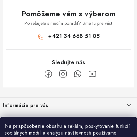
Pomôžeme vám s výberom
Potrebujete s niečím poradiť? Sme tu pre vás!
+421 34 668 51 05
Z
á
Informácie pre vás
p
ä
Obchodné podmienky
O nás
t
Na prispôsobenie obsahu a reklám, poskytovanie funkcií
Odstúpenie od zmluvy
i
sociálnych médií a analýzu návštevnosti používame
Vyrábame sauny na mieru
Užitočne informácie