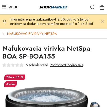
Prejsť
Hľad
na
obsah
Z dôvodu vyťaženosti
VÍRIVÉ VANE
kuriérov sa dodanie tovaru môže oneskoriť o 1 až 2 dni
SAUNY
NAFUKOVACIE VÍRIVKY NETSPA
BAZÉNY
Nafukovacia vírivka NetSpa
BOA SP-BOA155
NAFUKOVACIE VÍRIVKY
Neohodnotené
Podrobnosti hodnotenia
ZDRAVIE
41 %
ZÁHRADA
Akcia
DEZINFEKCIA A ČISTENIE