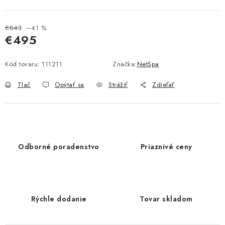
€843
–41 %
€495
Jednotková cena:
Kód tovaru:
111211
Značka:
NetSpa
Tlač
Opýtať sa
Strážiť
Zdieľať
Odborné poradenstvo
Priaznivé ceny
Rýchle dodanie
Tovar skladom