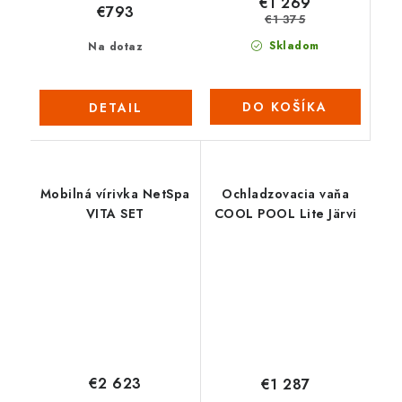
€1 269
€793
€1 375
Skladom
Na dotaz
DO KOŠÍKA
DETAIL
Mobilná vírivka NetSpa
Ochladzovacia vaňa
VITA SET
COOL POOL Lite Järvi
€2 623
€1 287