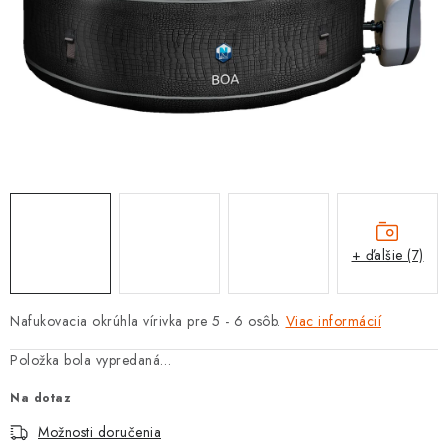
PROTIZÁPLAVOVÉ A HASIACE ZARIADENIA
OBCHODNÉ PODMIENKY
KONTAKTY
ZNAČKY
Obchodné podmienky
Odstúpenie od zmluvy
Reklamačný poriadok
Podmienky ochrany osobných údajov
+ ďalšie (7)
Spôsob dopravy a platby
Vernostný program
Moja objednávka
Nafukovacia okrúhla vírivka pre 5 - 6 osôb.
Viac informácií
Položka bola vypredaná…
Na dotaz
Možnosti doručenia