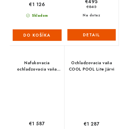
€495
€1 126
€843
Na dotaz
Skladom
DETAIL
DO KOŠÍKA
Nafukovacia
Ochladzovacia vaňa
ochladzovacia vaňa
COOL POOL Lite Järvi
Netspa UFC OCTAGON
€1 587
€1 287