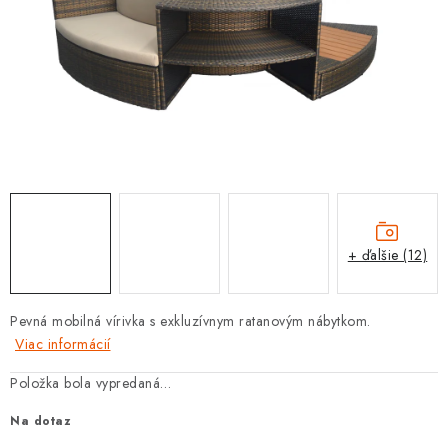
PROTIZÁPLAVOVÉ A HASIACE ZARIADENIA
OBCHODNÉ PODMIENKY
KONTAKTY
ZNAČKY
Obchodné podmienky
Odstúpenie od zmluvy
Reklamačný poriadok
Podmienky ochrany osobných údajov
+ ďalšie (12)
Spôsob dopravy a platby
Vernostný program
Moja objednávka
Pevná mobilná vírivka s exkluzívnym ratanovým nábytkom.
Viac informácií
Položka bola vypredaná…
Na dotaz