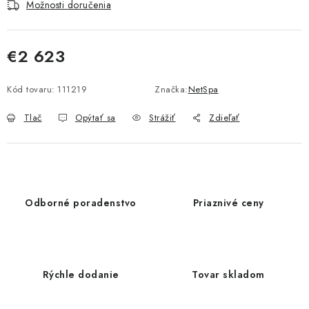
Možnosti doručenia
€2 623
Jednotková cena:
Kód tovaru:
111219
Značka:
NetSpa
Tlač
Opýtať sa
Strážiť
Zdieľať
Odborné poradenstvo
Priaznivé ceny
Rýchle dodanie
Tovar skladom