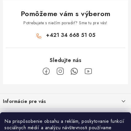
Pomôžeme vám s výberom
Potrebujete s niečím poradiť? Sme tu pre vás!
+421 34 668 51 05
Z
á
Informácie pre vás
p
ä
Obchodné podmienky
O nás
t
Na prispôsobenie obsahu a reklám, poskytovanie funkcií
Odstúpenie od zmluvy
i
sociálnych médií a analýzu návštevnosti používame
Vyrábame sauny na mieru