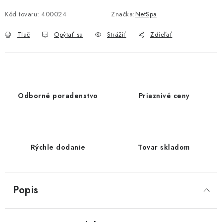
Jednotková cena:
Kód tovaru:
400024
Značka:
NetSpa
Tlač
Opýtať sa
Strážiť
Zdieľať
Odborné poradenstvo
Priaznivé ceny
Rýchle dodanie
Tovar skladom
Popis