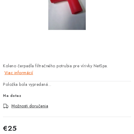
PROTIZÁPLAVOVÉ A HASIACE ZARIADENIA
OBCHODNÉ PODMIENKY
KONTAKTY
ZNAČKY
Obchodné podmienky
Odstúpenie od zmluvy
Koleno čerpadla filtračného potrubia pre vírivky NetSpa.
Viac informácií
Reklamačný poriadok
Podmienky ochrany osobných údajov
Spôsob dopravy a platby
Vernostný program
Položka bola vypredaná…
Moja objednávka
Na dotaz
Možnosti doručenia
€25