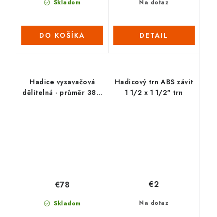
Skladom
Na dotaz
DO KOŠÍKA
DETAIL
Hadice vysavačová
Hadicový trn ABS závit
dělitelná - průměr 38 /
1 1/2 x 1 1/2" trn
12 m (2022)
€2
€78
Na dotaz
Skladom