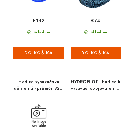
€182
€74
Skladom
Skladom
DO KOŠÍKA
DO KOŠÍKA
Hadice vysavačová
HYDROFLOT - hadice k
dělitelná - průměr 32 /
vysavači spojovatelná -
8,8 m
12 m