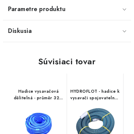
Parametre produktu
Diskusia
Súvisiaci tovar
Hadice vysavačová
HYDROFLOT - hadice k
dělitelná - průměr 32 /
vysavači spojovatelná -
50 m
15 m