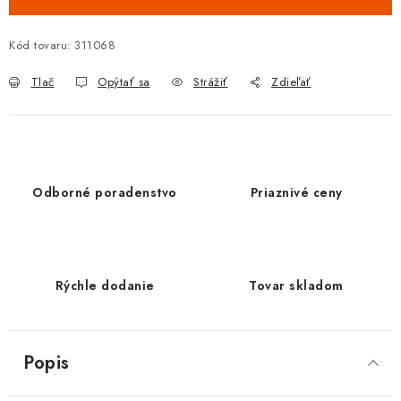
Kód tovaru:
311068
Tlač
Opýtať sa
Strážiť
Zdieľať
Odborné poradenstvo
Priaznivé ceny
Rýchle dodanie
Tovar skladom
Popis