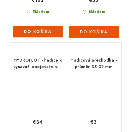
€182
€52
Skladom
Skladom
DO KOŠÍKA
DO KOŠÍKA
HYDROFLOT - hadice k
Hadicová přechodka -
vysavači spojovatelná -
průměr 38-32 mm
7 m
€34
€3