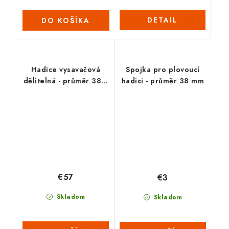
DETAIL
DO KOŠÍKA
Hadice vysavačová
Spojka pro plovoucí
dělitelná - průměr 38 /
hadici - průměr 38 mm
9 m (2022)
€57
€3
Skladom
Skladom