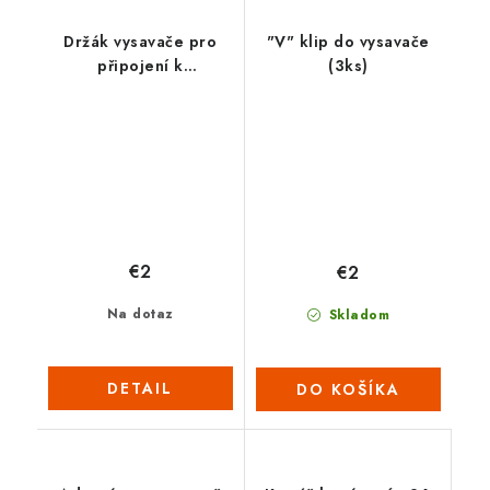
Držák vysavače pro
"V" klip do vysavače
připojení k
(3ks)
teleskopické tyči
(2022)
€2
€2
Na dotaz
Skladom
DETAIL
DO KOŠÍKA