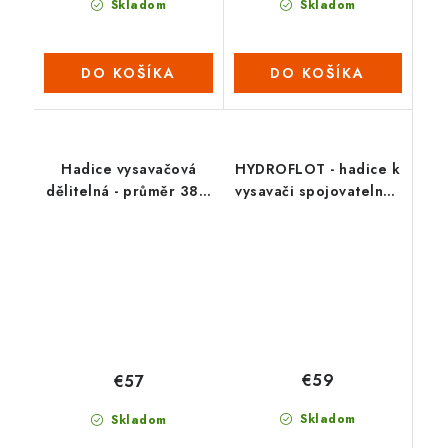
Skladom
Skladom
DO KOŠÍKA
DO KOŠÍKA
Hadice vysavačová
HYDROFLOT - hadice k
dělitelná - průměr 38 /
vysavači spojovatelná -
9 m (2022)
12 m
€59
€57
Skladom
Skladom