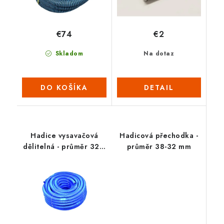
€74
€2
Skladom
Na dotaz
DO KOŠÍKA
DETAIL
Hadice vysavačová
Hadicová přechodka -
dělitelná - průměr 32 /
průměr 38-32 mm
50 m