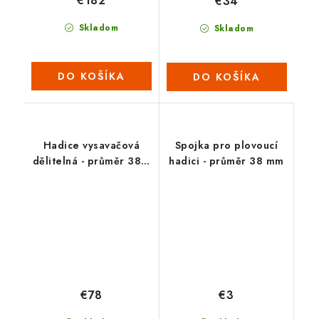
€182
€34
Skladom
Skladom
DO KOŠÍKA
DO KOŠÍKA
Hadice vysavačová
Spojka pro plovoucí
dělitelná - průměr 38 /
hadici - průměr 38 mm
12 m (2022)
€78
€3