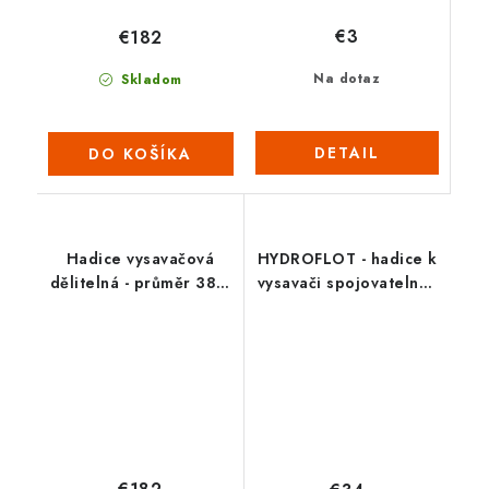
€3
€182
Na dotaz
Skladom
DETAIL
DO KOŠÍKA
Hadice vysavačová
HYDROFLOT - hadice k
dělitelná - průměr 38 /
vysavači spojovatelná -
30 m (2022)
7 m