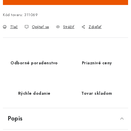
Kód tovaru:
311069
Tlač
Opýtať sa
Strážiť
Zdieľať
Odborné poradenstvo
Priaznivé ceny
Rýchle dodanie
Tovar skladom
Popis