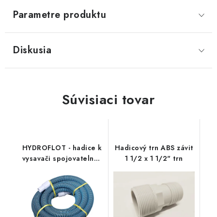
Parametre produktu
Diskusia
Súvisiaci tovar
HYDROFLOT - hadice k
Hadicový trn ABS závit
vysavači spojovatelná -
1 1/2 x 1 1/2" trn
15 m