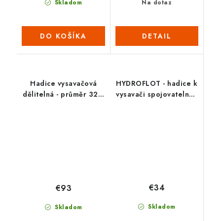
Skladom
Na dotaz
DO KOŠÍKA
DETAIL
Hadice vysavačová
HYDROFLOT - hadice k
dělitelná - průměr 32 /
vysavači spojovatelná -
8,8 m
7 m
€34
€93
Skladom
Skladom