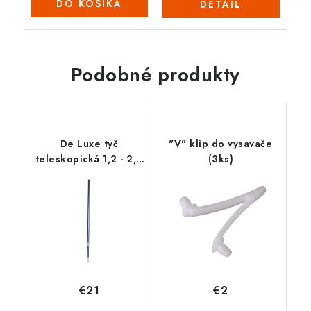
DO KOŠÍKA
DETAIL
Podobné produkty
De Luxe tyč
"V" klip do vysavače
teleskopická 1,2 - 2,4
(3ks)
m
€21
€2