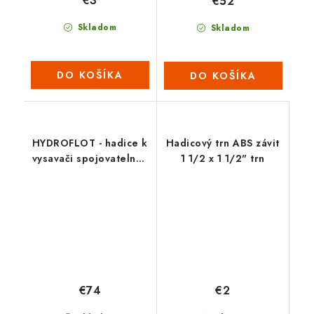
€3
€52
Skladom
Skladom
DO KOŠÍKA
DO KOŠÍKA
HYDROFLOT - hadice k
Hadicový trn ABS závit
vysavači spojovatelná -
1 1/2 x 1 1/2" trn
15 m
€74
€2