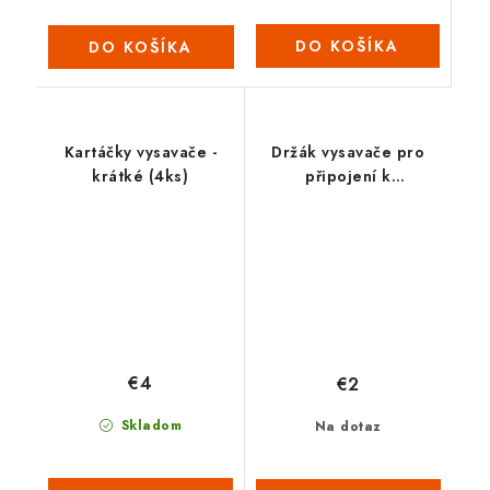
DO KOŠÍKA
DO KOŠÍKA
Kartáčky vysavače -
Držák vysavače pro
krátké (4ks)
připojení k
teleskopické tyči
(2022)
€4
€2
Skladom
Na dotaz