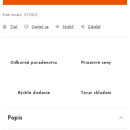
Kód tovaru:
311022
Tlač
Opýtať sa
Strážiť
Zdieľať
Odborné poradenstvo
Priaznivé ceny
Rýchle dodanie
Tovar skladom
Popis