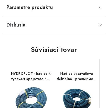
Parametre produktu
Diskusia
Súvisiaci tovar
HYDROFLOT - hadice k
Hadice vysavačová
vysavači spojovatelná -
dělitelná - průměr 38 /
12 m
30 m (2022)