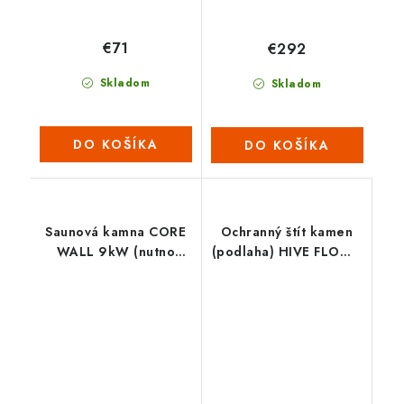
€71
€292
Skladom
Skladom
DO KOŠÍKA
DO KOŠÍKA
Saunová kamna CORE
Ochranný štít kamen
WALL 9kW (nutno
(podlaha) HIVE FLOW -
dokoupit ovládací
L
panel s WIFI) – ČERNÉ