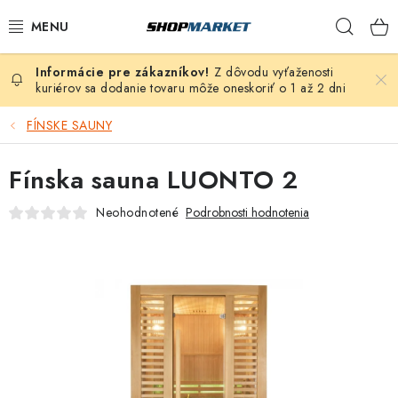
Prejsť
Hľad
na
obsah
Z dôvodu vyťaženosti
VÍRIVÉ VANE
kuriérov sa dodanie tovaru môže oneskoriť o 1 až 2 dni
SAUNY
FÍNSKE SAUNY
BAZÉNY
Fínska sauna LUONTO 2
Neohodnotené
Podrobnosti hodnotenia
NAFUKOVACIE VÍRIVKY
ZDRAVIE
ZÁHRADA
DEZINFEKCIA A ČISTENIE