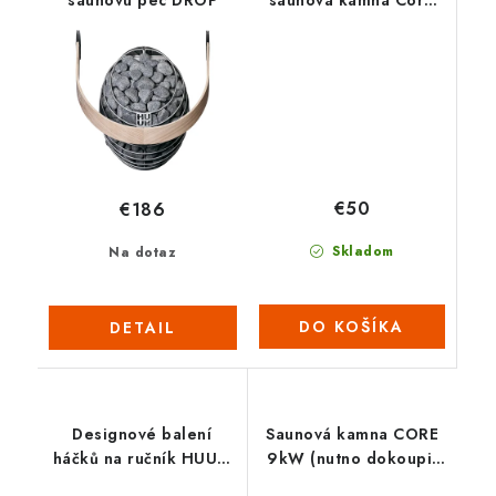
Wall Combi
€50
€186
Skladom
Na dotaz
DO KOŠÍKA
DETAIL
Designové balení
Saunová kamna CORE
háčků na ručník HUUM
9kW (nutno dokoupit
(3ks)
ovládací panel s WIFI) -