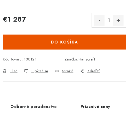
€1 287
Jednotková cena:
DO KOŠÍKA
Kód tovaru:
130121
Značka:
Hanscraft
Tlač
Opýtať sa
Strážiť
Zdieľať
Odborné poradenstvo
Priaznivé ceny