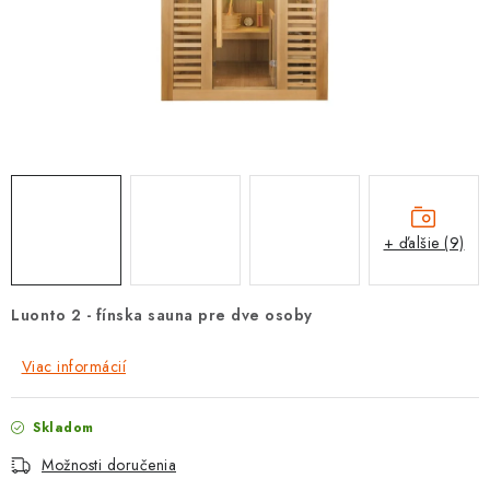
PROTIZÁPLAVOVÉ A HASIACE ZARIADENIA
OBCHODNÉ PODMIENKY
KONTAKTY
ZNAČKY
Obchodné podmienky
Odstúpenie od zmluvy
+ ďalšie (9)
Reklamačný poriadok
Podmienky ochrany osobných údajov
Spôsob dopravy a platby
Vernostný program
Luonto 2 - fínska sauna pre dve osoby
Moja objednávka
Viac informácií
Skladom
Možnosti doručenia