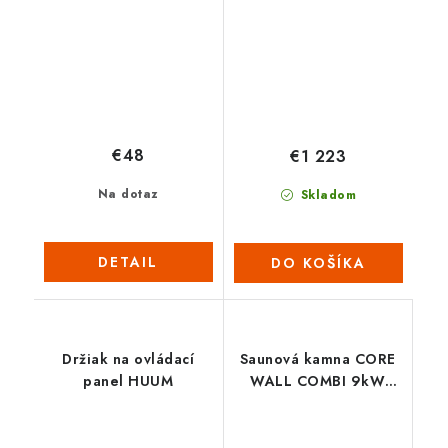
ČERNÉ
€48
€1 223
Na dotaz
Skladom
DETAIL
DO KOŠÍKA
Držiak na ovládací
Saunová kamna CORE
panel HUUM
WALL COMBI 9kW
(nutno dokoupit
ovládací panel s WIFI)
– ČERNÉ