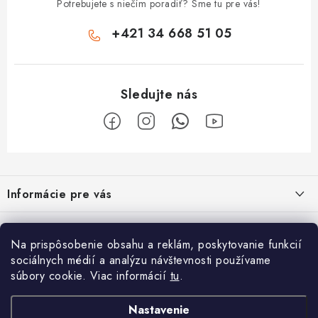
Potrebujete s niečím poradiť? Sme tu pre vás!
+421 34 668 51 05
Z
á
Informácie pre vás
p
ä
Obchodné podmienky
O nás
t
Na prispôsobenie obsahu a reklám, poskytovanie funkcií
Odstúpenie od zmluvy
i
Vyrábame sauny na mieru
sociálnych médií a analýzu návštevnosti používame
Užitočne informácie
súbory cookie. Viac informácií
tu
.
e
Reklamačný poriadok
Špecialista na vírivky, sauny, bazénové príslušenstvo
Krištáľovo čistá voda v bazéne po celé leto
Prijímame online platby
Podmienky ochrany osobných údajov
Nastavenie