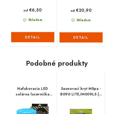
€6,50
€20,90
od
od
Skladom
Skladom
DETAIL
DETAIL
Podobné produkty
Nafukovacia LED
Saunovací kryt MSpa -
solárna lucernička
B090 LITE/M009LS (2
HANSCRAFT COLOR
otvory)