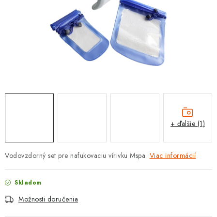
PROTIZÁPLAVOVÉ A HASIACE ZARIADENIA
OBCHODNÉ PODMIENKY
KONTAKTY
ZNAČKY
Obchodné podmienky
Odstúpenie od zmluvy
Reklamačný poriadok
Podmienky ochrany osobných údajov
+ ďalšie (1)
Spôsob dopravy a platby
Vernostný program
Moja objednávka
Vodovzdorný set pre nafukovaciu vírivku Mspa.
Viac informácií
Skladom
Možnosti doručenia