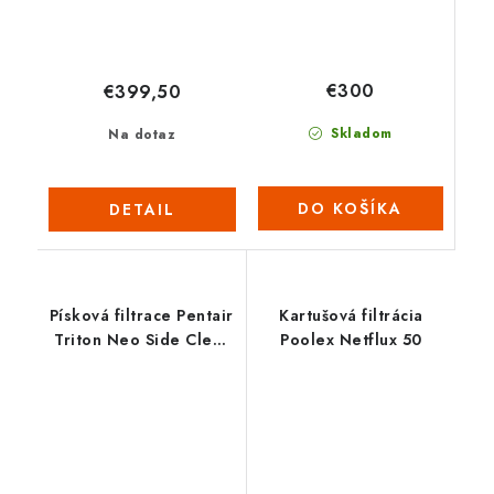
€300
€399,50
Skladom
Na dotaz
DO KOŠÍKA
DETAIL
Písková filtrace Pentair
Kartušová filtrácia
Triton Neo Side Clear
Poolex Netflux 50
Pro 24”-14 M3/H