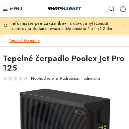
Prejsť
Hľad
na
obsah
Z dôvodu vyťaženosti
VÍRIVÉ VANE
kuriérov sa dodanie tovaru môže oneskoriť o 1 až 2 dni
SAUNY
Tepelné čerpadlá
BAZÉNY
Tepelné čerpadlo Poolex Jet Pro
125
NAFUKOVACIE VÍRIVKY
Neohodnotené
Podrobnosti hodnotenia
ZDRAVIE
ZÁHRADA
DEZINFEKCIA A ČISTENIE