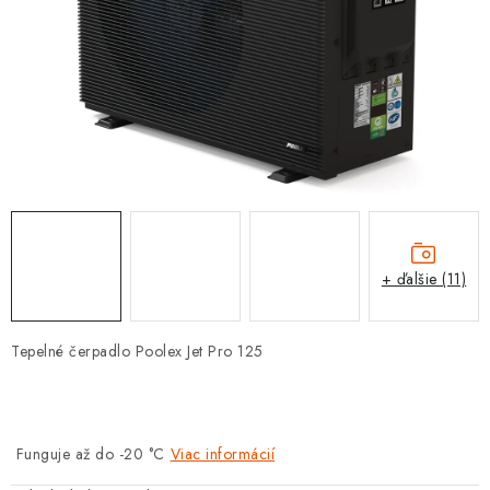
PROTIZÁPLAVOVÉ A HASIACE ZARIADENIA
OBCHODNÉ PODMIENKY
KONTAKTY
ZNAČKY
Obchodné podmienky
Odstúpenie od zmluvy
Reklamačný poriadok
Podmienky ochrany osobných údajov
+ ďalšie (11)
Spôsob dopravy a platby
Vernostný program
Moja objednávka
Tepelné čerpadlo Poolex Jet Pro 125
Funguje až do -20 °C
Viac informácií