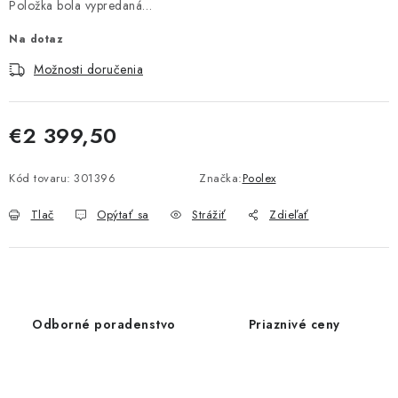
Položka bola vypredaná…
Na dotaz
Možnosti doručenia
€2 399,50
Jednotková cena:
Kód tovaru:
301396
Značka:
Poolex
Tlač
Opýtať sa
Strážiť
Zdieľať
Odborné poradenstvo
Priaznivé ceny