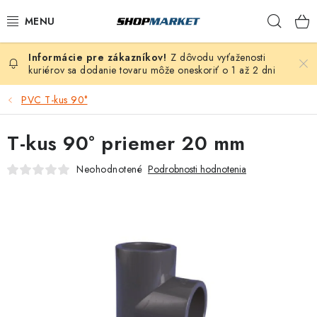
Prejsť
Hľad
na
obsah
Z dôvodu vyťaženosti
VÍRIVÉ VANE
kuriérov sa dodanie tovaru môže oneskoriť o 1 až 2 dni
SAUNY
PVC T-kus 90°
BAZÉNY
T-kus 90° priemer 20 mm
Neohodnotené
Podrobnosti hodnotenia
NAFUKOVACIE VÍRIVKY
ZDRAVIE
ZÁHRADA
DEZINFEKCIA A ČISTENIE