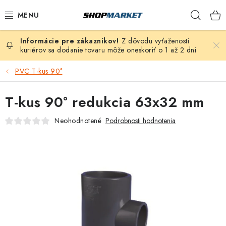
Prejsť
Hľad
na
obsah
Z dôvodu vyťaženosti
VÍRIVÉ VANE
kuriérov sa dodanie tovaru môže oneskoriť o 1 až 2 dni
SAUNY
PVC T-kus 90°
BAZÉNY
T-kus 90° redukcia 63x32 mm
Neohodnotené
Podrobnosti hodnotenia
NAFUKOVACIE VÍRIVKY
ZDRAVIE
ZÁHRADA
DEZINFEKCIA A ČISTENIE