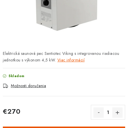
PROTIZÁPLAVOVÉ A HASIACE ZARIADENIA
OBCHODNÉ PODMIENKY
KONTAKTY
ZNAČKY
Elektrická saunová pec Sentiotec Viking s integrovanou riadiacou
jednotkou s výkonom 4,5 kW.
Viac informácií
Obchodné podmienky
Odstúpenie od zmluvy
Reklamačný poriadok
Podmienky ochrany osobných údajov
Skladom
Spôsob dopravy a platby
Vernostný program
Možnosti doručenia
Moja objednávka
€270
Jednotková cena: