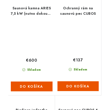
Saunová kamna ARIES
Ochranný rám na
7,5 kW (nutno dokoupit
saunovú pec CUBOS
ovládací panel Saunova
2.0)
€137
€600
Skladom
Skladom
DO KOŠÍKA
DO KOŠÍKA
Riadiaca jednotka
Saunová pec CUBOS 6