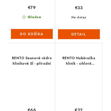
€79
€33
Skladom
Na dotaz
DO KOŠÍKA
DETAIL
RENTO Saunové vědro
RENTO Naběračka
hliníkové 5l - přírodní
hliník - cihlově
oranžová
€66
€22