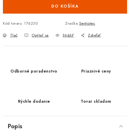
DO KOŠÍKA
Kód tovaru:
176230
Značka:
Sentiotec
Tlač
Opýtať sa
Strážiť
Zdieľať
Odborné poradenstvo
Priaznivé ceny
Rýchle dodanie
Tovar skladom
Popis