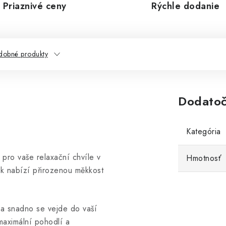
Priaznivé ceny
Rýchle dodanie
dobné produkty
Dodatoč
Kategória
ro vaše relaxační chvíle v
Hmotnosť
ík nabízí přirozenou měkkost
a snadno se vejde do vaší
maximální pohodlí a