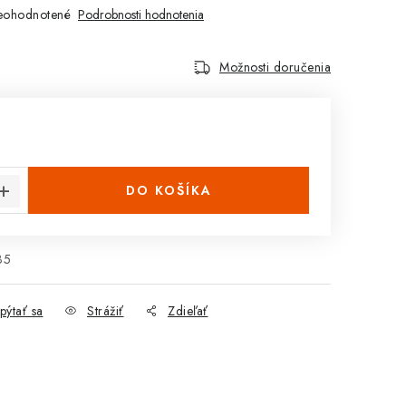
eohodnotené
Podrobnosti hodnotenia
Možnosti doručenia
cena:
DO KOŠÍKA
35
pýtať sa
Strážiť
Zdieľať