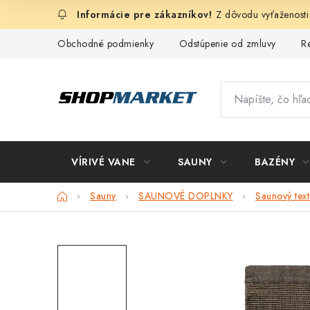
Prejsť
Z dôvodu vyťaženosti
na
obsah
Obchodné podmienky
Odstúpenie od zmluvy
R
VÍRIVÉ VANE
SAUNY
BAZÉNY
Domov
Sauny
SAUNOVÉ DOPLNKY
Saunový texti