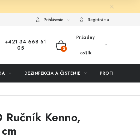
ôsob dopravy a platby
Vernostný program
Moja objednávka
Prihlásenie
Registrácia
Prázdny
+421 34 668 51
05
NÁKUPNÝ
košík
KOŠÍK
DA
DEZINFEKCIA A ČISTENIE
PROTIZÁPLAVOVÉ
 Ručník Kenno,
 cm