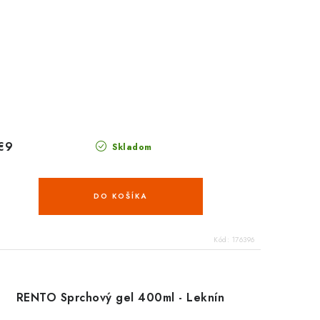
€9
Skladom
DO KOŠÍKA
Kód:
176396
RENTO Sprchový gel 400ml - Leknín