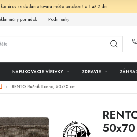
 kuriérov sa dodanie tovaru môže oneskoriť o 1 až 2 dni
eklamačný poriadok
Podmienky ochrany osobných údajov
Sp
NAFUKOVACIE VÍRIVKY
ZDRAVIE
ZÁHRA
l
RENTO Ručník Kenno, 50x70 cm
RENTO
50x70