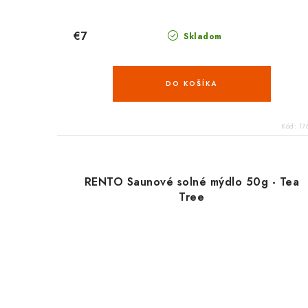
€7
Skladom
DO KOŠÍKA
Kód:
17
RENTO Saunové solné mýdlo 50g - Tea
Tree