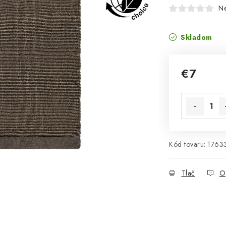
N
Skladom
€7
Jednotková 
Kód tovaru:
1763
Tlač
O