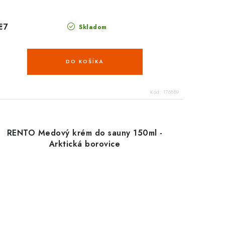
€7
Skladom
DO KOŠÍKA
Kód:
176889
RENTO Medový krém do sauny 150ml -
Arktická borovice