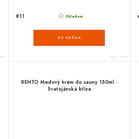
€11
Skladom
DO KOŠÍKA
6885
Kód:
176899
RENTO Medový krém do sauny 150ml -
Svatojánská bříza