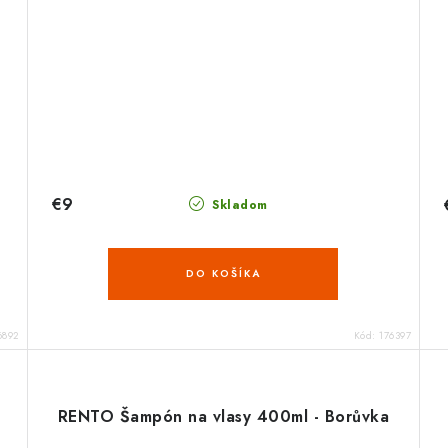
€9
Skladom
DO KOŠÍKA
6892
Kód:
176397
RENTO Šampón na vlasy 400ml - Borůvka