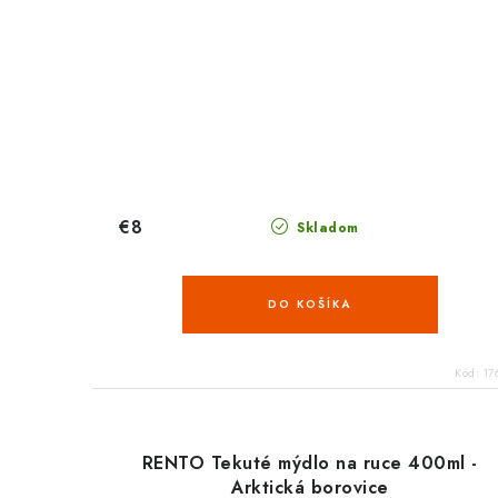
€8
Skladom
DO KOŠÍKA
Kód:
17
RENTO Tekuté mýdlo na ruce 400ml -
Arktická borovice