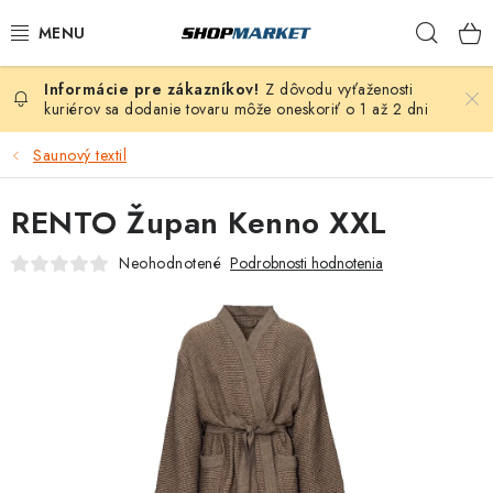
Prejsť
Hľad
na
obsah
Z dôvodu vyťaženosti
VÍRIVÉ VANE
kuriérov sa dodanie tovaru môže oneskoriť o 1 až 2 dni
SAUNY
Saunový textil
BAZÉNY
RENTO Župan Kenno XXL
Neohodnotené
Podrobnosti hodnotenia
NAFUKOVACIE VÍRIVKY
ZDRAVIE
ZÁHRADA
DEZINFEKCIA A ČISTENIE