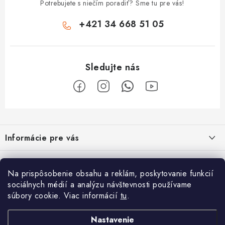
Potrebujete s niečím poradiť? Sme tu pre vás!
+421 34 668 51 05
Z
á
Informácie pre vás
p
ä
Obchodné podmienky
O nás
t
Na prispôsobenie obsahu a reklám, poskytovanie funkcií
Odstúpenie od zmluvy
i
Vyrábame sauny na mieru
sociálnych médií a analýzu návštevnosti používame
Užitočne informácie
súbory cookie. Viac informácií
tu
.
e
Reklamačný poriadok
Špecialista na vírivky, sauny, bazénové príslušenstvo
Krištáľovo čistá voda v bazéne po celé leto
Prijímame online platby
Podmienky ochrany osobných údajov
Nastavenie