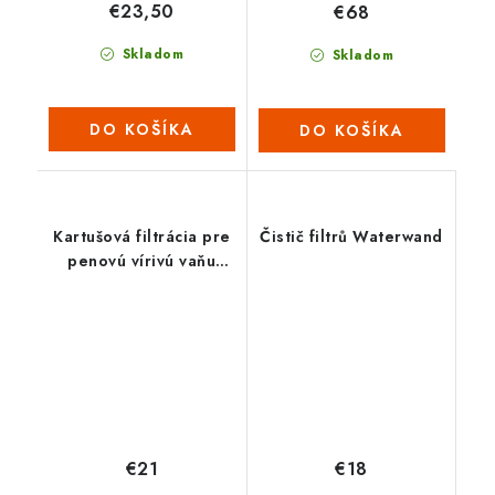
€23,50
€68
Skladom
Skladom
DO KOŠÍKA
DO KOŠÍKA
Kartušová filtrácia pre
Čistič filtrů Waterwand
penovú vírivú vaňu
NetSpa IDAHO
€21
€18