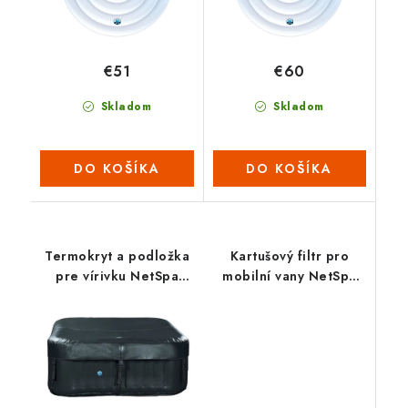
€51
€60
Skladom
Skladom
DO KOŠÍKA
DO KOŠÍKA
Termokryt a podložka
Kartušový filtr pro
pre vírivku NetSpa
mobilní vany NetSpa
Bohemian
Vita Premium (3 ks)