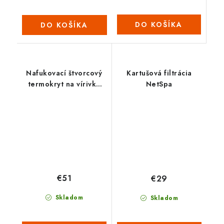
DO KOŠÍKA
DO KOŠÍKA
Nafukovací štvorcový
Kartušová filtrácia
termokryt na vírivku
NetSpa
NetSpa Bohemian
(135x135)
€51
€29
Skladom
Skladom