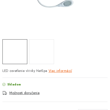
PROTIZÁPLAVOVÉ A HASIACE ZARIADENIA
OBCHODNÉ PODMIENKY
KONTAKTY
ZNAČKY
Obchodné podmienky
Odstúpenie od zmluvy
Reklamačný poriadok
Podmienky ochrany osobných údajov
Spôsob dopravy a platby
Vernostný program
LED osvetlenie vírivky NetSpa
Viac informácií
Moja objednávka
Skladom
Možnosti doručenia