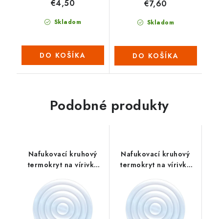
€4,50
€7,60
Skladom
Skladom
DO KOŠÍKA
DO KOŠÍKA
Podobné produkty
Nafukovací kruhový
Nafukovací kruhový
termokryt na vírivku
termokryt na vírivku
NetSpa L
NetSpa XL