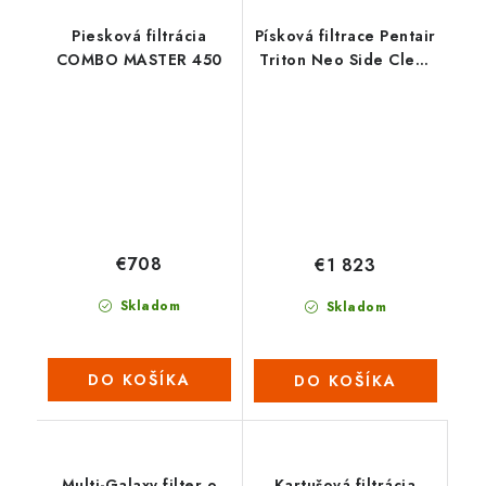
Piesková filtrácia
Písková filtrace Pentair
COMBO MASTER 450
Triton Neo Side Clear
Pro 19”-8,5 M3/H
€708
€1 823
Skladom
Skladom
DO KOŠÍKA
DO KOŠÍKA
Multi-Galaxy filter o
Kartušová filtrácia