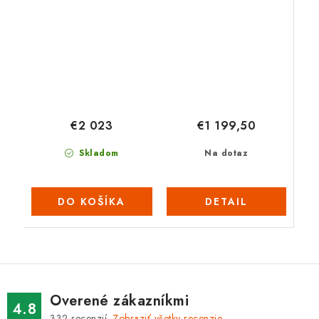
Pro 24”-14 M3/H
MULTI 680
€1 199,50
€2 023
Na dotaz
Skladom
DETAIL
DO KOŠÍKA
Overené zákazníkmi
4.8
332
recenzií.
Zobraziť všetky recenzie