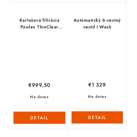
Kartušová filtrácia
Automatický 6-cestný
Poolex ThinClear
ventil I Wash
MULTI 530
€1 329
€999,50
Na dotaz
Na dotaz
DETAIL
DETAIL