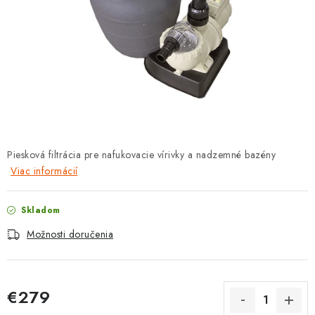
PROTIZÁPLAVOVÉ A HASIACE ZARIADENIA
OBCHODNÉ PODMIENKY
KONTAKTY
ZNAČKY
Obchodné podmienky
Odstúpenie od zmluvy
Piesková filtrácia pre nafukovacie vírivky a nadzemné bazény
Viac informácií
Reklamačný poriadok
Podmienky ochrany osobných údajov
Spôsob dopravy a platby
Vernostný program
Skladom
Moja objednávka
Možnosti doručenia
€279
Jednotková cena: