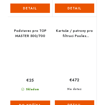
DETAIL
DETAIL
Podstavec pro TOP
Kartuše / patrony pro
MASTER 500/700
filtraci Poolex
ThinClear MULTI 530
(4 prvky)
€472
€25
Na dotaz
Skladom