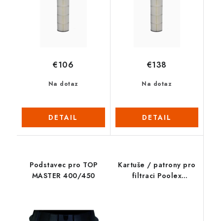
€106
€138
Na dotaz
Na dotaz
DETAIL
DETAIL
Podstavec pro TOP
Kartuše / patrony pro
MASTER 400/450
filtraci Poolex
ThinClear MULTI 330
(4 prvky)