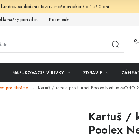
 kuriérov sa dodanie tovaru môže oneskoriť o 1 až 2 dni
eklamačný poriadok
Podmienky ochrany osobných údajov
Sp
NAFUKOVACIE VÍRIVKY
ZDRAVIE
ZÁHRA
vo pre filtrácie
Kartuš / kazeta pro filtraci Poolex Netflux MONO 
Kartuš / k
Poolex N