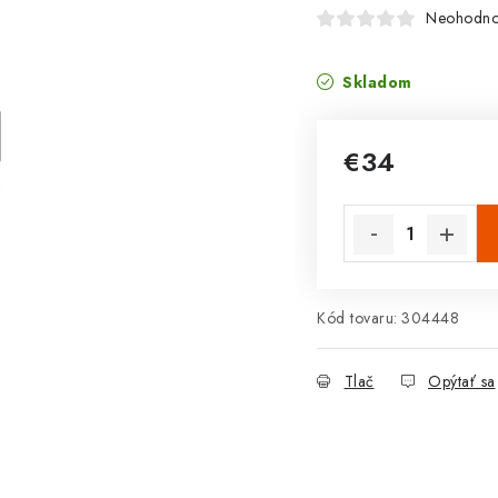
Neohodno
Skladom
€34
Jednotková cena:
Kód tovaru:
304448
Tlač
Opýtať sa