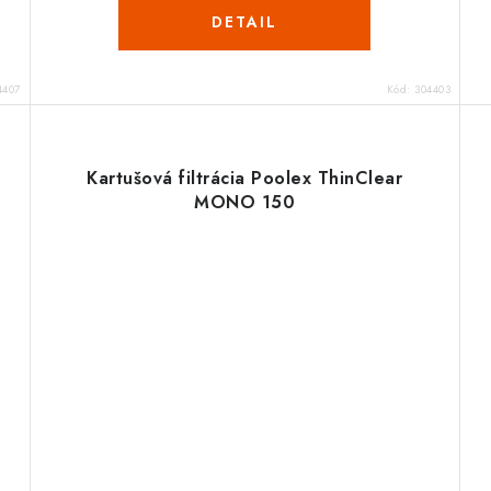
DETAIL
4407
Kód:
304403
Kartušová filtrácia Poolex ThinClear
MONO 150