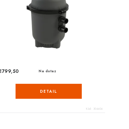
€799,50
Na dotaz
DETAIL
Kód:
304404