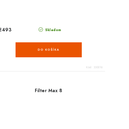
€493
Skladom
DO KOŠÍKA
Kód:
330016
Filter Max 8