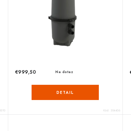
€999,50
Na dotaz
DETAIL
0010
Kód:
304406