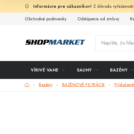
Prejsť
Z dôvodu vyťaženosti
na
obsah
Obchodné podmienky
Odstúpenie od zmluvy
R
VÍRIVÉ VANE
SAUNY
BAZÉNY
Domov
Bazény
BAZÉNOVÉ FILTRÁCIE
Príslušenst