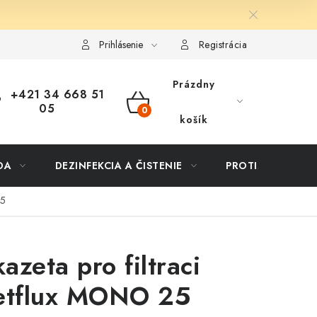
ôsob dopravy a platby
Vernostný program
Moja objednávka
Prihlásenie
Registrácia
Prázdny
+421 34 668 51
05
NÁKUPNÝ
košík
KOŠÍK
DA
DEZINFEKCIA A ČISTENIE
PROTIZÁPLAVOVÉ
25
azeta pro filtraci
etflux MONO 25