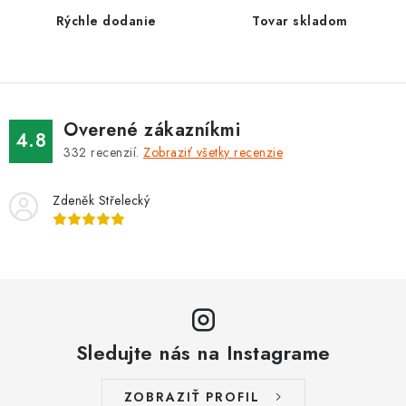
e
Rýchle dodanie
Tovar skladom
p
r
v
k
Overené zákazníkmi
y
4.8
332
recenzií.
Zobraziť všetky recenzie
v
ý
Zdeněk Střelecký
p
i
s
u
Sledujte nás na Instagrame
ZOBRAZIŤ PROFIL