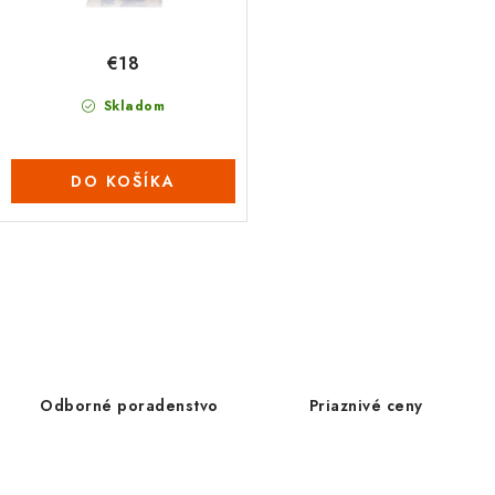
v
t
o
€18
v
Skladom
DO KOŠÍKA
O
v
l
á
d
Odborné poradenstvo
Priaznivé ceny
a
c
i