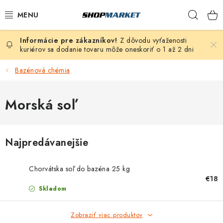
Prejsť
Hľad
na
obsah
Z dôvodu vyťaženosti
VÍRIVÉ VANE
kuriérov sa dodanie tovaru môže oneskoriť o 1 až 2 dni
SAUNY
Bazénová chémia
BAZÉNY
Morská soľ
NAFUKOVACIE VÍRIVKY
Najpredávanejšie
ZDRAVIE
Chorvátska soľ do bazéna 25 kg
ZÁHRADA
€18
Skladom
DEZINFEKCIA A ČISTENIE
Zobraziť viac produktov