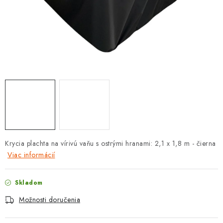
PROTIZÁPLAVOVÉ A HASIACE ZARIADENIA
OBCHODNÉ PODMIENKY
KONTAKTY
ZNAČKY
Obchodné podmienky
Odstúpenie od zmluvy
Reklamačný poriadok
Podmienky ochrany osobných údajov
Spôsob dopravy a platby
Vernostný program
Krycia plachta na vírivú vaňu s ostrými hranami: 2,1 x 1,8 m - čierna
Moja objednávka
Viac informácií
Skladom
Možnosti doručenia