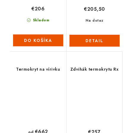
€206
€205,50
Skladom
Na dotaz
DO KOŠÍKA
DETAIL
Termokryt na vírivku
Zdvihák termokrytu Rx
€662
€257
od