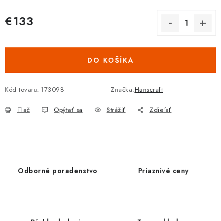
€133
Jednotková cena:
DO KOŠÍKA
Kód tovaru:
173098
Značka:
Hanscraft
Tlač
Opýtať sa
Strážiť
Zdieľať
Odborné poradenstvo
Priaznivé ceny