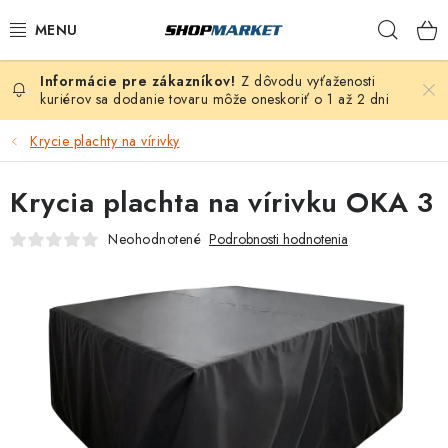
Prejsť
Hľad
na
obsah
Z dôvodu vyťaženosti
VÍRIVÉ VANE
kuriérov sa dodanie tovaru môže oneskoriť o 1 až 2 dni
SAUNY
Krycie plachty na vírivky
BAZÉNY
Krycia plachta na vírivku OKA 3
Neohodnotené
Podrobnosti hodnotenia
NAFUKOVACIE VÍRIVKY
ZDRAVIE
ZÁHRADA
DEZINFEKCIA A ČISTENIE