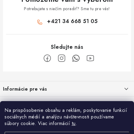
Potrebujete s niečím poradiť? Sme tu pre vás!
+421 34 668 51 05
Z
á
Informácie pre vás
p
ä
Obchodné podmienky
O nás
t
Na prispôsobenie obsahu a reklám, poskytovanie funkcií
Odstúpenie od zmluvy
i
Vyrábame sauny na mieru
sociálnych médií a analýzu návštevnosti používame
Užitočne informácie
súbory cookie. Viac informácií
tu
.
e
Reklamačný poriadok
Špecialista na vírivky, sauny, bazénové príslušenstvo
Krištáľovo čistá voda v bazéne po celé leto